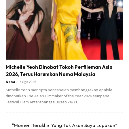
Begitu juga kalau seseorang berniat untuk menggunakan
passport anda yang hilang atas tujuan dan aktiviti yang
lain. Laporan polis mungkin menjadi bukti bahawa orang
lain yang menggunakannya dan bukannya anda.
Jadi jangan bertangguh, kalau anda dapati passport anda
hilang,
pergi ke balai polis tempatan dan buat laporan
secepat mungkin.
Pastikan selepas membuat laporan,
Michelle Yeoh Dinobat Tokoh Perfileman Asia
dapatkan salinan laporan polis dan simpan baik-baik.
2026, Terus Harumkan Nama Malaysia
Nana
-
7 Ogo 2026
Michelle Yeoh mencipta pencapaian membanggakan apabila
dinobatkan The Asian Filmmaker of the Year 2026 sempena
Festival Filem Antarabangsa Busan ke-31.
Ads
“Momen Terakhir Yang Tak Akan Saya Lupakan”