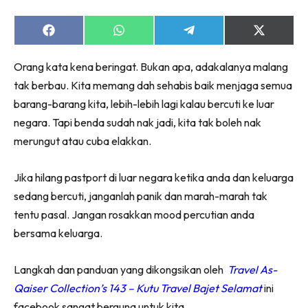
Share
Share
Share
Share
on
on
on
on
Facebook
WhatsApp
Telegram
X
Orang kata kena beringat. Bukan apa, adakalanya malang
(Twitter)
tak berbau. Kita memang dah sehabis baik menjaga semua
barang-barang kita, lebih-lebih lagi kalau bercuti ke luar
negara. Tapi benda sudah nak jadi, kita tak boleh nak
merungut atau cuba elakkan.
Jika hilang pastport di luar negara ketika anda dan keluarga
sedang bercuti, janganlah panik dan marah-marah tak
tentu pasal. Jangan rosakkan mood percutian anda
bersama keluarga.
Langkah dan panduan yang dikongsikan oleh
Travel As-
Qaiser Collection’s 143 – Kutu Travel Bajet Selamat
ini
facebook sangat berguna untuk kita.