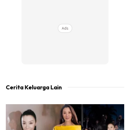
menaiki flight dan ini juga bermakna anda tidak boleh
pulang ke negara asal. Sememangnya terkandas di
negara asing memang bukan lah sesuatu yang
Ads
menyeronokan.
Berikut merupakan sedikit panduan jika berlaku perkara
passport hilang atau di curi ketika berada di luar negara.
1. Buat laporan di balai polis yang berhampiran
Ini perkara paling utama dan paling asas. Sebabnya kalau
Cerita Keluarga Lain
anda nak memohon sijil passport sementara dari
kedutaan, diorang akan minta laporan polis. Kalau anda
nak buat tuntutan insuran untuk ganti balik semua kos dan
kerugian akibat masalah passport hilang ini, syarikat
insuran akan minta salinan laporan polis juga.