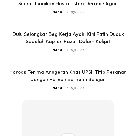
Suami Tunaikan Hasrat Isteri Derma Organ
Nana
-
7 Ogo 2026
Dulu Selongkar Beg Kerja Ayah, Kini Fatin Duduk
Sebelah Kapten Razali Dalam Kokpit
Nana
-
7 Ogo 2026
Haroqs Terima Anugerah Khas UPSI, Titip Pesanan
Jangan Pernah Berhenti Belajar
Nana
-
6 Ogo 2026
2. Duit
Anda kena ada sedikit wang untuk survive kalau berlaku