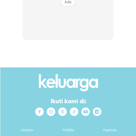
Ads
keadaan seperti ini. Untuk makan, bayar tambang teksi
nak pergi ke kedutaan atau membuat panggilan, memang
kena ada duit.
Kadang kadang bukan passport anda sahaja dicuri, tapi
duit pun kena curi sekali. Jadi kalau letak semua duit
dalam satu tempat, nasib tak baik memang akan hilang
sekaligus.
Oleh itu kalau anda pegi tra
vel dengan family,
bahagi-
bahagikan duit yang dibawa, setengah bagi kat isteri
dan
setengah lagi anda pegang. Kalau beg anda dicuri
Ikuti kami di:
contohnya, setidak-tidaknya anda masih ada sebahagian
wang lagi yang dipegang oleh isteri anda untuk survive.
Begitu juga perlu pastikan ada sedikit baki duit dalam
Ideaktiv
Pa&Ma
Hijabista
akaun bank anda. Sebelum pergi, telefon bank untuk