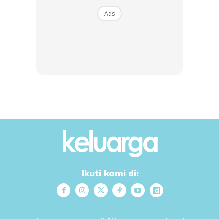
Ads
Anda mungkin berminat dengan
Ikuti kami di:
SHOPEE MY
SHOPEE MY
CENDAWAN RANGUP BY
[500g – 1kg] Frozen Halal
HERO CHEF
Dimsum / Dimsum Sejuk
B...
RM14.6
RM24
RM14.6
RM49