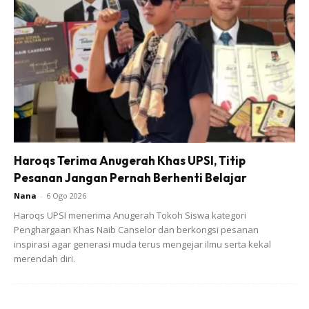
menularkan gambar atau video tempat kejadian bagi
menghormati waris mangsa.
Sumber:
Sinar Harian
dan
Berita Harian
Haroqs Terima Anugerah Khas UPSI, Titip
Pesanan Jangan Pernah Berhenti Belajar
Ads
Nana
-
6 Ogo 2026
Haroqs UPSI menerima Anugerah Tokoh Siswa kategori
Penghargaan Khas Naib Canselor dan berkongsi pesanan
inspirasi agar generasi muda terus mengejar ilmu serta kekal
merendah diri.
Baca artikel lain juga:
Remaja Perempuan Maut,