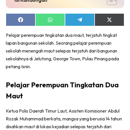
Share
Share
Share
Share
on
on
on
on
Facebook
WhatsApp
Telegram
X
Pelajar perempuan tingkatan dua maut, terjatuh tingkat
(Twitter)
lapan bangunan sekolah. Seorang pelajar perempuan
sekolah menengah maut selepas terjatuh dari bangunan
sekolahnya di Jelutong, George Town, Pulau Pinang pada
petang Isnin.
Pelajar Perempuan Tingkatan Dua
Maut
Ketua Polis Daerah Timur Laut, Asisten Komisioner Abdul
Rozak Muhammad berkata, mangsa yang berusia 14 tahun
disahkan maut di lokasi kejadian selepas terjatuh dari