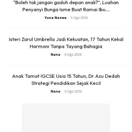
“Boleh tak jangan gaduh depan anak?”, Luahan
Terjatuh Dari Tingkat 16 Pangsapuri, Ada Kesan
Penyanyi Bunga Isme Buat Ramai Ibu...
Kelar Pada Tangan Kiri
Yuna Nazwa
-
6 Ogo 2026
Pernah Melecur 50 Peratus, Kini Budak Terjatuh Dalam Bilik
TNB Kembali Ke Sekolah!
Isteri Zarul Umbrella Jadi Kekuatan, 17 Tahun Kekal
Harmoni Tanpa Tayang Bahagia
Terjatuh Dari Tingkat 16 Kuarters Hospital, Budak Empat
Nana
-
6 Ogo 2026
Tahun Maut!
Anak Tamat IGCSE Usia 15 Tahun, Dr Azu Dedah
Strategi Pendidikan Sejak Kecil
Nana
-
6 Ogo 2026
Ads