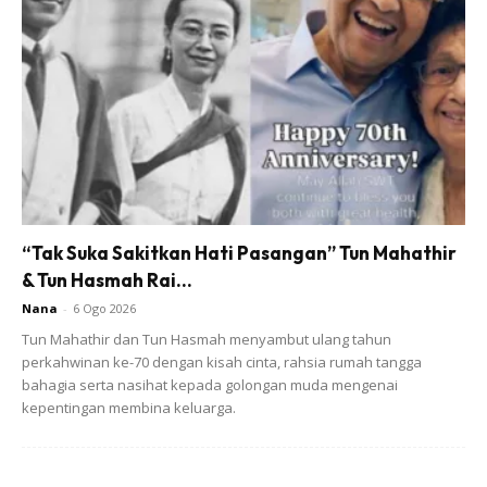
susulan dari program Mamee Prihatin yang ditubuhkan
sejak tahun 2011.
Manakala Pengurus Kanan Bahagian Jualan Pengguna
Sime Darby Oils, Mohamad Rahimi Abdullah berkata “Sime
Darby Oils berbesar hati untuk menyertai initiatif ini yang
menggalakkan kerjasama ke arah kebaikan. Kami berharap
ia dapat menjadi inspirasi kepada syarikat-syarikat lain
“Tak Suka Sakitkan Hati Pasangan” Tun Mahathir
untuk turut serta menghulurkan bantuan terutamanya
& Tun Hasmah Rai...
dalam keadaan sekarang”
Nana
-
6 Ogo 2026
Tun Mahathir dan Tun Hasmah menyambut ulang tahun
perkahwinan ke-70 dengan kisah cinta, rahsia rumah tangga
bahagia serta nasihat kepada golongan muda mengenai
kepentingan membina keluarga.
Ads