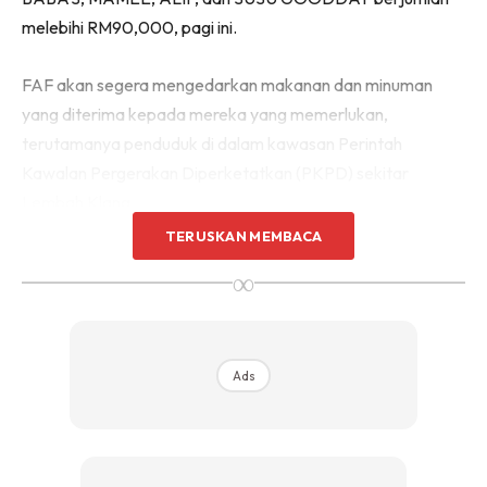
melebihi RM90,000, pagi ini.
FAF akan segera mengedarkan makanan dan minuman
yang diterima kepada mereka yang memerlukan,
terutamanya penduduk di dalam kawasan Perintah
Kawalan Pergerakan Diperketatkan (PKPD) sekitar
Lembah Klang.
TERUSKAN MEMBACA
∞
Ads
Ads