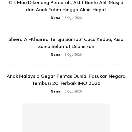
Cik Man Dikenang Pemurah, Aktif Bantu Ahli Masjid
dan Anak Yatim Hingga Akhir Hayat
Nana
-
6 Ogo 2026
Shiera Al-Khaired Teruja Sambut Cucu Kedua, Aisa
“Sejak bermulanya pandemik, Etika Cares, sebuah program
Zaina Selamat Dilahirkan
bantuan jangka panjang oleh Etika telahpun melancarkan
Nana
-
5 Ogo 2026
beberapa kempen untuk membantu komuniti yang
terkesan.
Anak Malaysia Gegar Pentas Dunia, Pasukan Negara
Menyertai initiatif berkumpulan sebegini adalah salah satu
Tembusi 20 Terbaik IMO 2026
cara untuk kami meluaskan lagi peluang membuat
Nana
-
5 Ogo 2026
kebajikan”, kata Khalid Alvi, Ketua Pegawai Eksekutif
Kumpulan Syarikat Etika Malaysia, Singapura, dan Brunei.