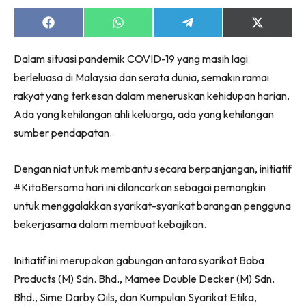
Share
Share
Share
Share
on
on
on
on
Facebook
WhatsApp
Telegram
X
Dalam situasi pandemik COVID-19 yang masih lagi
(Twitter)
berleluasa di Malaysia dan serata dunia, semakin ramai
rakyat yang terkesan dalam meneruskan kehidupan harian.
Ada yang kehilangan ahli keluarga, ada yang kehilangan
sumber pendapatan.
Dengan niat untuk membantu secara berpanjangan, initiatif
#KitaBersama hari ini dilancarkan sebagai pemangkin
untuk menggalakkan syarikat-syarikat barangan pengguna
bekerjasama dalam membuat kebajikan.
Initiatif ini merupakan gabungan antara syarikat Baba
Products (M) Sdn. Bhd., Mamee Double Decker (M) Sdn.
Bhd., Sime Darby Oils, dan Kumpulan Syarikat Etika,