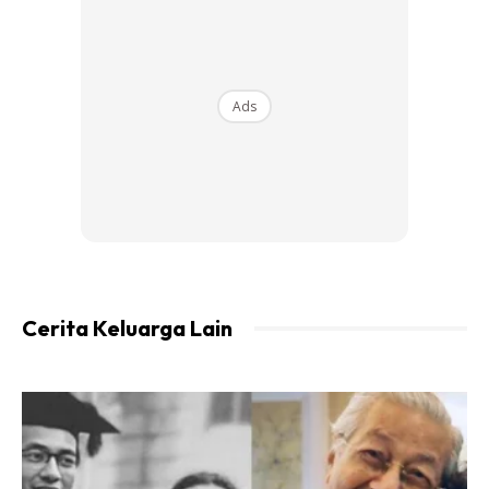
Pengurus Komunikasi dan Pemasaran Pengguna Baba
Products (M) Sdn. Bhd., Farhan Hafetz berkata bahawa
Ads
initiatif #KitaBersama dimulakan dengan niat untuk
menggalakkan syarikat-syarikat barangan pengguna untuk
menghulurkan bantuan.
“Kebanyakan syarikat sudahpun membuat aktiviti amal
secara bersendirian, tetapi lebih baik jika dibuat bersama-
sama. Apabila kita semua bekerjasama, lebih ramai yang
Cerita Keluarga Lain
dapat dibantu secara berterusan”
Penolong Pengarah Hal Ehwal Islam dan Pengurusan
Kerajaan Mamee Double Decker (M) Sdn. Bhd., Ahmad
Syukry Ibrahim mengalu-alukan inisiatif sebegini dan
menyatakan bahawa gabungan bersama ini merupakan