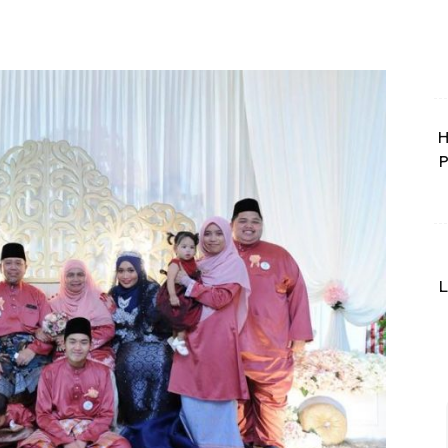
H
P
L