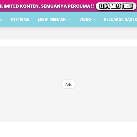
Dapatkan cerita, perkongsian dan info menarik. F
LI
INSPIRASI
LEBIH MENARIK
VIDEO
KELUARGA GADER
Dengan ini saya bersetuju dengan
Terma Penggunaan
dan
P
Langgan Sekarang
Langganan anda telah diterima. Terima kasih!
Ads
Mencari bahagia bersama KELUARGA?
Download dan baca sekarang di
KLIK DI SEENI