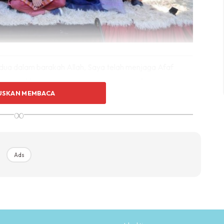
a dalam barakah Allah, Saya telah menjaga Afaf
ewasa. Maka pada malam ini dengan izin Allah, saya
bin Mansor dengan harapan dan doa mudah-mudahan
USKAN MEMBACA
ipada Allah. Perkahwinan amanah daripada Allah. Satu
∞
.
Ads
Ads