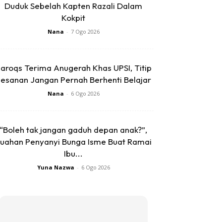
Duduk Sebelah Kapten Razali Dalam
Kokpit
Nana
-
7 Ogo 2026
aroqs Terima Anugerah Khas UPSI, Titip
esanan Jangan Pernah Berhenti Belajar
Nana
-
6 Ogo 2026
“Boleh tak jangan gaduh depan anak?”,
uahan Penyanyi Bunga Isme Buat Ramai
Ibu...
Yuna Nazwa
-
6 Ogo 2026