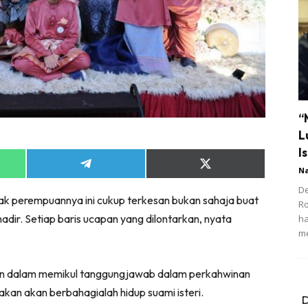
“
L
Is
Share
Share
N
on
on
App
Telegram
X
De
nak perempuannya ini cukup terkesan bukan sahaja buat
(Twitter)
R
dir. Setiap baris ucapan yang dilontarkan, nyata
ha
m
duan dalam memikul tanggungjawab dalam perkahwinan
kan akan berbahagialah hidup suami isteri.
D