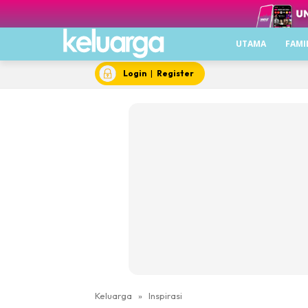
UTAMA
FAMI
Login
|
Register
Keluarga
»
Inspirasi