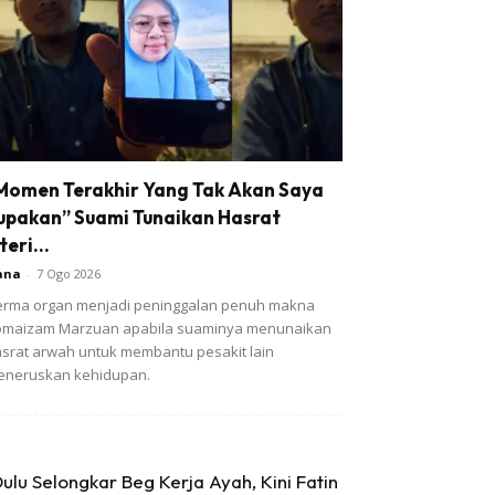
Momen Terakhir Yang Tak Akan Saya
upakan” Suami Tunaikan Hasrat
teri...
ana
-
7 Ogo 2026
rma organ menjadi peninggalan penuh makna
omaizam Marzuan apabila suaminya menunaikan
srat arwah untuk membantu pesakit lain
eneruskan kehidupan.
ulu Selongkar Beg Kerja Ayah, Kini Fatin