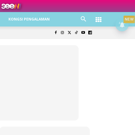
ree jer!
KONGSI PENGALAMAN
NEW
olisi Privasi