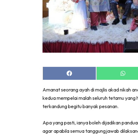
Share
Share
on
on
Facebook
Whats
Amanat seorang ayah di majlis akad nikah a
kedua mempelai malah seluruh tetamu yang ha
terkandung begitu banyak pesanan.
Apa yang pasti, ianya boleh dijadikan pan
agar apabila semua tanggungjawab dilaksana