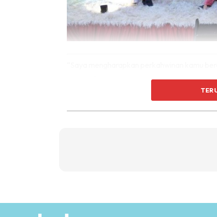
“Saya mengharapkan perkahwinan kamu berdu
selama 26 tahun, daripada kecilnya sampai d
serahkan Afaf isteri kepada awak Shahaid 
TER
perkahwinan kamu berdua dalam barakah dar
amanah yang besar yang dipikul kamu berdua