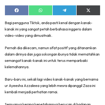
Share
Share
Share
Share
on
on
on
on
Facebook
WhatsApp
Telegram
X
Bagi pengguna Tiktok, anda pasti kenal dengan kanak-
(Twitter)
kanak ini yang sangat petah berbahasa inggeris dalam
video-video yang dimuatnaik.
Pernah dia dikecam, namun sifat positif yang ditanamkan
dalam dirinya dan juga sokongan ibunya tidak mematahkan
semangat kanak-kanak ini untuk terus memparbaiki
kelemahannya.
Baru-baru ini, sekali lagi video kanak-kanak yang bernama
ur Ayeesha Azzaleea yang lebih mesra dipanggil Zaza ini
kembali menjadi perhatian ramai.
Semuanya kerana kepetahannya berucap di hadapan