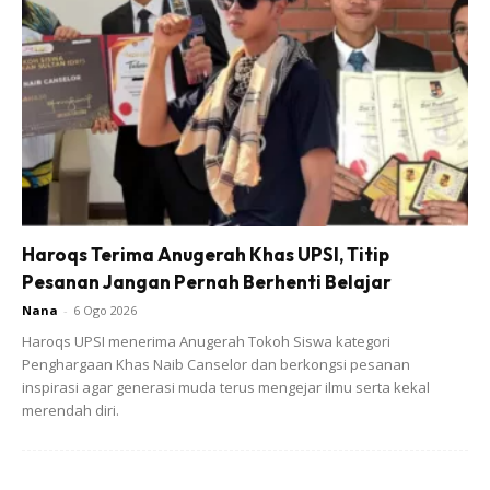
Haroqs Terima Anugerah Khas UPSI, Titip
Pesanan Jangan Pernah Berhenti Belajar
Nana
-
6 Ogo 2026
Haroqs UPSI menerima Anugerah Tokoh Siswa kategori
Menurut Nonie, Zaza diminta ‘mengajar’ dalam majlis
Penghargaan Khas Naib Canselor dan berkongsi pesanan
tersebut kerana banyak videonya sebelum ini menujukkan
inspirasi agar generasi muda terus mengejar ilmu serta kekal
merendah diri.
lagaknya seorang pengajar bahasa Inggeris menggunakan
slanga Amerika dan British.