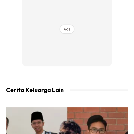
@mama_zaza_nonie
Replying to
@ctmariam3610 dia Acah2 jd mcm dia
lecturer plak. Hihi
#education
#sekolah
Ads
#mamazaza
♬ original sound – MAMA❤
ZAZA
Cerita Keluarga Lain
Ads