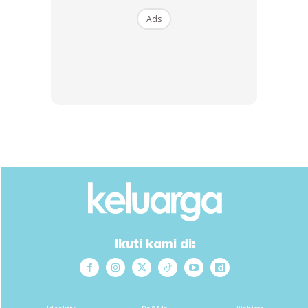
ibu.
Ads
Nonie juga turut berkongsi tip bagaimana anaknya ini
dibentuk dan dididik sehingga dia mempunyai tahap
keyakinan tinggi dan petah berkata-kata di khalayak.
Disebabkan Zaza seorang yang suka bercakap sejak kecil,
Nonie menghantarnya ke sebuah kelas pengucapan awam
di Taipan USJ, Selangor.
Ikuti kami di:
Ads