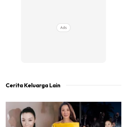
Ads
Kredit Foto: fauziahsamad.com
Kak Jee beritahu dia, orang Pulau Pinang mesti pandai
masak kari. Nasib Kak Jee baik sebab Uncle tu rupa-
rupanya pandai masak. Dia kata kalau nak masak kari,
Cerita Keluarga Lain
rempahnya mesti cukup garing atau cukup masak. Tapi
jangan biarkan hangus.
Dulu-dulu kalau masak kari, Kak Jee mesti bancuh
rempahnya dengan air baru Kak Jee masukkan ke dalam
periuk setelah tumis bawang bersama halia dan bahan-