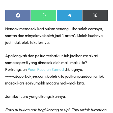
Share
Share
Share
Share
on
on
on
on
Facebook
WhatsApp
Telegram
X
Hendak memasak kari bukan senang. Jika salah caranya,
(Twitter)
santan dan minyaknya boleh jadi ‘karam’. Malah kuahnya
jadi tidak elok teksturnya.
Apa langkah dan petua terbaik untuk jadikan rasa kari
sama seperti yang dimasak oleh mak-mak kita?
Perkongsian
Puan Fauziah Samad
di blognya,
www.dapurkakjee.com, boleh kita jadikan panduan untuk
masak kari lebih umphh macam mak-mak kita.
Jom ikut cara yang dikongsikannya.
Entri ni bukan nak bagi korang resipi. Tapi untuk turunkan