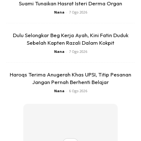
Suami Tunaikan Hasrat Isteri Derma Organ
Nana
-
7 Ogo 2026
Dulu Selongkar Beg Kerja Ayah, Kini Fatin Duduk
Sebelah Kapten Razali Dalam Kokpit
Nana
-
7 Ogo 2026
Haroqs Terima Anugerah Khas UPSI, Titip Pesanan
Jangan Pernah Berhenti Belajar
Nana
-
6 Ogo 2026
Kredit Foto: fauziahsamad.com
” Lepas terbit minyak barulah masukkan daun kari