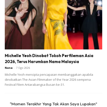
bahan lain.
“Salah tu, lepas tumis bawang bersama bahan-bahan
lain, masukkan rempah kering dan goreng pantas selama
1 atau dua minit. Kemudian masukkan air. Tak boleh
banyak sampai banjir. Tapi cukup untuk jadikan rempah
itu cair sedikit. Lepas tu perlahankan api hingga rempah
terbit minyak.
Michelle Yeoh Dinobat Tokoh Perfileman Asia
2026, Terus Harumkan Nama Malaysia
Nana
-
7 Ogo 2026
Michelle Yeoh mencipta pencapaian membanggakan apabila
dinobatkan The Asian Filmmaker of the Year 2026 sempena
Festival Filem Antarabangsa Busan ke-31.
Ads
“Momen Terakhir Yang Tak Akan Saya Lupakan”