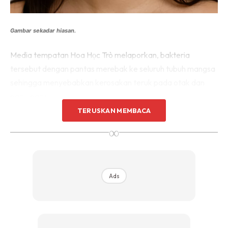
Gambar sekadar hiasan.
Media tempatan Hoa Học Trò melaporkan, bakteria
tersebut dengan pantas merebak ke seluruh tubuh mangsa
sehingga menyebabkan kerosakan teruk pada otak dan
paru-paru.
TERUSKAN MEMBACA
Walaupun menerima rawatan intensif termasuk sokongan
∞
pernafasan serta rawatan penapisan darah berterusan,
mangsa tidak menunjukkan sebarang tanda positif
terhadap rawatan dan akhirnya disahkan meninggal dunia.
Ads
Seorang pakar kulit dari hospital berkenaan menjelaskan,
tabiat memicit jerawat menggunakan tangan yang tidak
bersih boleh merosakkan lapisan kulit dan membuka laluan