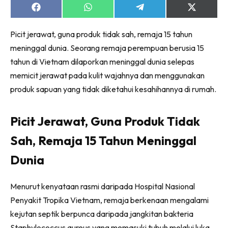
Share
Share
Share
Share
on
on
on
on
Facebook
WhatsApp
Telegram
X
Picit jerawat, guna produk tidak sah, remaja 15 tahun
(Twitter)
meninggal dunia. Seorang remaja perempuan berusia 15
tahun di Vietnam dilaporkan meninggal dunia selepas
memicit jerawat pada kulit wajahnya dan menggunakan
produk sapuan yang tidak diketahui kesahihannya di rumah.
Picit Jerawat, Guna Produk Tidak
Sah, Remaja 15 Tahun Meninggal
Dunia
Menurut kenyataan rasmi daripada Hospital Nasional
Penyakit Tropika Vietnam, remaja berkenaan mengalami
kejutan septik berpunca daripada jangkitan bakteria
Staphylococcus aureus yang memasuki tubuh melalui luka