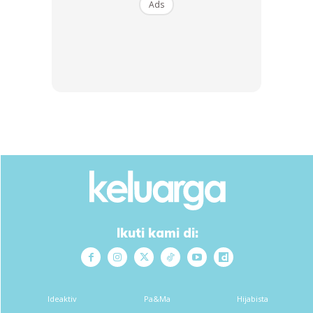
Ads
Ads
Baca artikel lain juga:
Remaja Perempuan 14 Tahun
Hilang, Gagal Dihubungi Melalui Telefon
Ikuti kami di:
Tegur Remaja Main Motosikal, Warga Emas Maut Dipukul
Besi Cota
Ideaktiv
Pa&Ma
Hijabista