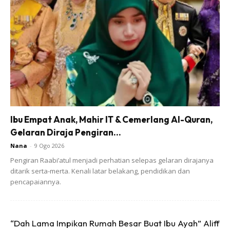
Ads
Ibu Empat Anak, Mahir IT & Cemerlang Al-Quran,
Gelaran Diraja Pengiran...
Nana
-
9 Ogo 2026
Pengiran Raabi’atul menjadi perhatian selepas gelaran dirajanya
“Jika tidak ditangani segera, jangkitan tersebut boleh
ditarik serta-merta. Kenali latar belakang, pendidikan dan
mengakibatkan komplikasi serius seperti selulitis atau
pencapaiannya.
sepsis. Oleh itu, orang ramai disarankan untuk
mendapatkan rawatan di pusat perubatan bertauliah
sekiranya ingin mengeluarkan jerawat, bukan
“Dah Lama Impikan Rumah Besar Buat Ibu Ayah” Aliff