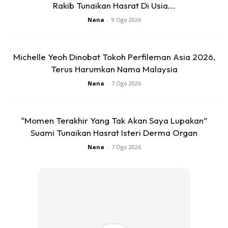
Rakib Tunaikan Hasrat Di Usia...
melakukannya sendiri di rumah,” ujarnya.
Nana
-
9 Ogo 2026
Beliau turut menasihatkan orang awam agar menjaga
kebersihan diri, mengelakkan sentuhan tangan ke wajah,
Michelle Yeoh Dinobat Tokoh Perfileman Asia 2026,
dan tidak sewenang-wenangnya menggunakan produk
Terus Harumkan Nama Malaysia
rawatan jerawat yang tidak jelas kandungan atau
Nana
-
7 Ogo 2026
keselamatannya.
Bagi mereka yang menggunakan solekan, beliau
“Momen Terakhir Yang Tak Akan Saya Lupakan”
menegaskan pentingnya memilih produk jenis non-
Suami Tunaikan Hasrat Isteri Derma Organ
komedogenik yang tidak menyumbat liang pori, selain
Nana
-
7 Ogo 2026
memastikan kulit dibersihkan dengan betul setiap kali
selepas bersolek.
Sumber:
Sinar Harian