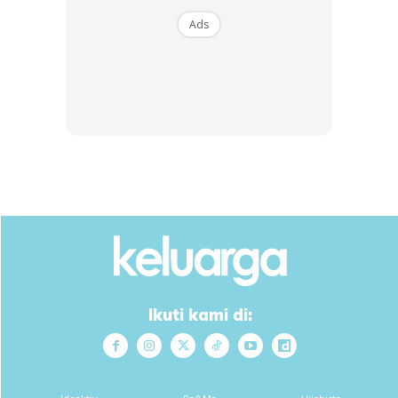
Ads
Saya pernah kongsikan satu kisah, seorang ayah yang
mengambil cuti sepanjang anaknya menghadapi
peperiksaan.
Bermula anaknya menjawab soalan sehingga selesai
kertas pertama kedua dan seterusnya, dia setia berada di
kawasan sekolah.
Dalam kereta dia mengalunkan ayat Suci Al-Qur’an
tanpa henti. Antara surah yang dibaca ialah surah yasin.
Ikuti kami di:
Akhirnya usaha ini memberi kejayaan yang sangat
cemerlang kepada anaknya, dari 1A semasa trial
melonjak kepada straight A dalam peperiksaan sebenar