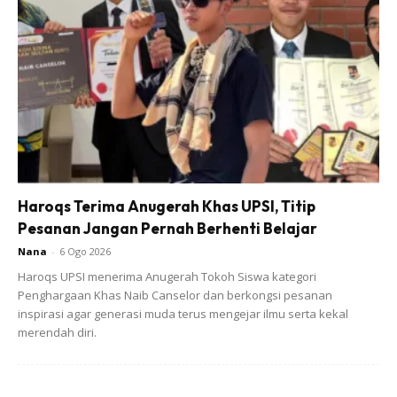
2. Sedekah ikut jumlah hari peperiksaan .
Pada hari-hari peperiksaan, ibu ayah dermalah dalam
tabung masjid. Jika Jumlah hari peperiksaannya 7 hari,
infaq yang dilakukan juga 7 kali.
Jumlahnya tidak semestinya banyak, sedekahlah
mengikut kemampuan, Jangan sampai rasa terbeban dan
hilangnya keikhlasan.
Haroqs Terima Anugerah Khas UPSI, Titip
Pesanan Jangan Pernah Berhenti Belajar
Jangan lupakan niatkan sedekah ini atas nama anak,
Nana
-
6 Ogo 2026
dengan tujuan merungkaikan segala kekusutan dan
Haroqs UPSI menerima Anugerah Tokoh Siswa kategori
Penghargaan Khas Naib Canselor dan berkongsi pesanan
kepayahan yang dihadapi. Paling penting Allah kurniakan
inspirasi agar generasi muda terus mengejar ilmu serta kekal
kesihatan yang terbaik buat mereka.
merendah diri.
3. Baca Al-Qur’an.