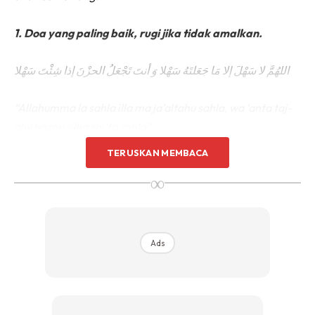
1. Doa yang paling baik, rugi jika tidak amalkan.
اللهُمَّ لا سَهْلَ إلا مَا جَعَلتَهُ سَهْلا وَ أنتَ تَجْعَلُ الحزْنَ إذا شِئْتَ سَهْلا
“Allahumma la sahla illa ma ja’altahu sahla, wa ‘anta taj-
alul hazna idha shi’ta sahla”
TERUSKAN MEMBACA
Maksud:
∞
“Ya Allah, tiada kemudahan melainkan apa yang Engkau
jadikan mudah,
Ads
Dan Engkau dpt mjadikn tanah (yang sulit dan keras),
(yakni kesusahan), itu mudah jika engkau mahukan”.
-Hadith driwayatkn Ibnu Sinni&Ibnu Hibban.