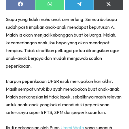
Share
Share
Share
Share
on
on
on
on
Facebook
WhatsApp
Telegram
X
Siapa yang tidak mahu anak cemerlang. Semua ibu bapa
(Twitter)
sudah pasti impikan anak-anak mendapat keputusan A.
Malah ia akan menjadi kebanggan buat keluarga. Malah,
kecemerlangan anak, ibu bapa yang akan mendapat
tempias. Tidak dinafikan pelbagai petua dikongsikan agar
anak-anak berjaya dan mudah menjawab soalan
peperiksaan.
Biarpun peperiksaan UPSR esok merupakan hari akhir.
Masih sempat untuk ibu ayah mendoakan buat anak-anak.
Malah perkongsian ini tidak lapuk, sebaliknya masih relevan
untuk anak-anak yang bakal menduduki peperiksaan
seterusnya seperti PT3, SPM dan peperiksaan lain.
Ikuti perkongsian oleh Puan
Ummi Wafa
yang sungguh