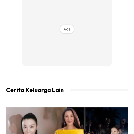
Ads
Mee Goreng Merico(lada hitam)
Cerita Keluarga Lain
Bahan-bahan
Bawang besar 1 labu sederhana besar
Cili besar 3 tengkai hiris serong
5 tangkai cili padi hiris juga