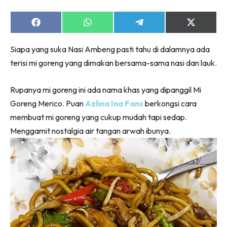
Share
Share
Share
Share
on
on
on
on
Facebook
WhatsApp
Telegram
X
Siapa yang suka Nasi Ambeng pasti tahu di dalamnya ada
(Twitter)
terisi mi goreng yang dimakan bersama-sama nasi dan lauk.
Rupanya mi goreng ini ada nama khas yang dipanggil Mi
Goreng Merico. Puan
Azlina Ina Fans
berkongsi cara
membuat mi goreng yang cukup mudah tapi sedap.
Menggamit nostalgia air tangan arwah ibunya.