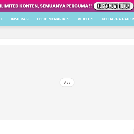
Dapatkan cerita, perkongsian dan info menarik. F
LI
INSPIRASI
LEBIH MENARIK
VIDEO
KELUARGA GADER
Dengan ini saya bersetuju dengan
Terma Penggunaan
dan
P
Langgan Sekarang
Langganan anda telah diterima. Terima kasih!
Ads
Mencari bahagia bersama KELUARGA?
Download dan baca sekarang di
KLIK DI SEENI