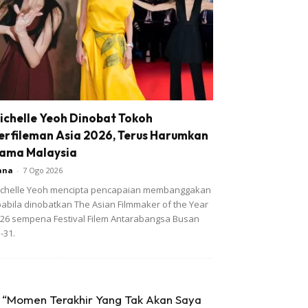
ichelle Yeoh Dinobat Tokoh
erfileman Asia 2026, Terus Harumkan
ama Malaysia
ana
-
7 Ogo 2026
chelle Yeoh mencipta pencapaian membanggakan
abila dinobatkan The Asian Filmmaker of the Year
26 sempena Festival Filem Antarabangsa Busan
-31.
“Momen Terakhir Yang Tak Akan Saya