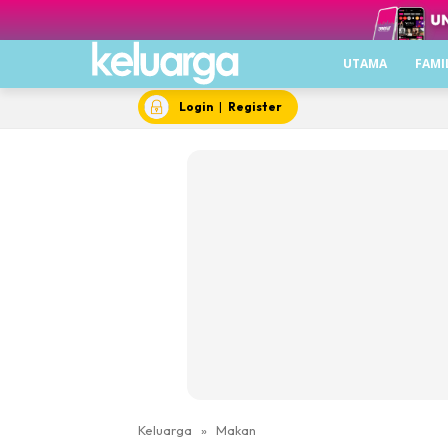
UTAMA
FAMI
Login
|
Register
Keluarga
»
Makan