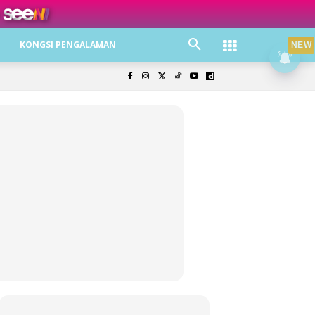
ree jer!
KONGSI PENGALAMAN
NEW
olisi Privasi