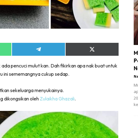
Share
Share
M
on
on
P
App
Telegram
X
 ada pencuci mulut kan. Dah fikirkan apa nak buat untuk
(Twitter)
N
atu ini sememangnya cukup sedap.
N
Mi
atkan sekeluarga menyukainya.
ap
20
ng dikongsikan oleh
Zulaikha Ghazali
.
ke