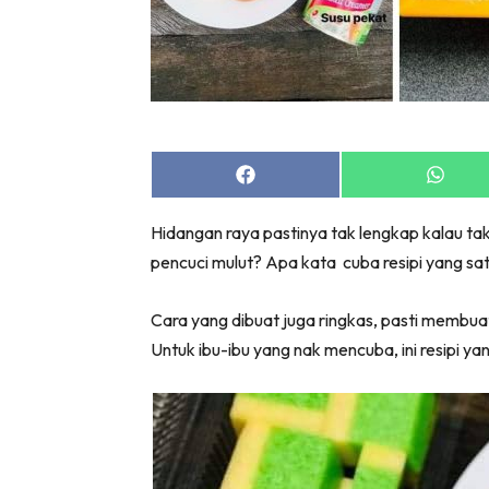
Share
Share
on
on
Facebook
Whats
Hidangan raya pastinya tak lengkap kalau tak
pencuci mulut? Apa kata cuba resipi yang s
Cara yang dibuat juga ringkas, pasti membu
Untuk ibu-ibu yang nak mencuba, ini resipi ya