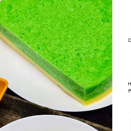
D
H
P