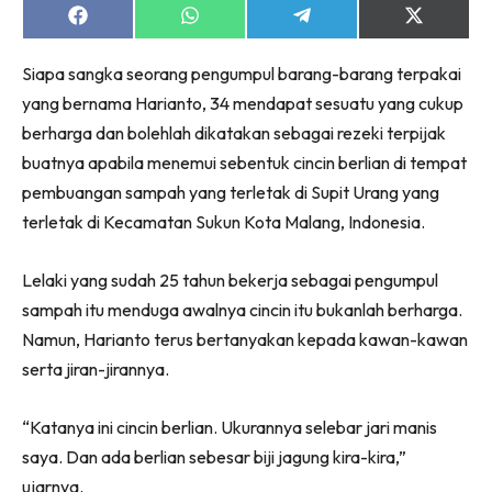
Share
Share
Share
Share
on
on
on
on
Facebook
WhatsApp
Telegram
X
Siapa sangka seorang pengumpul barang-barang terpakai
(Twitter)
yang bernama Harianto, 34 mendapat sesuatu yang cukup
berharga dan bolehlah dikatakan sebagai rezeki terpijak
buatnya apabila menemui sebentuk cincin berlian di tempat
pembuangan sampah yang terletak di Supit Urang yang
terletak di Kecamatan Sukun Kota Malang, Indonesia.
Lelaki yang sudah 25 tahun bekerja sebagai pengumpul
sampah itu menduga awalnya cincin itu bukanlah berharga.
Namun, Harianto terus bertanyakan kepada kawan-kawan
serta jiran-jirannya.
“Katanya ini cincin berlian. Ukurannya selebar jari manis
saya. Dan ada berlian sebesar biji jagung kira-kira,”
ujarnya.