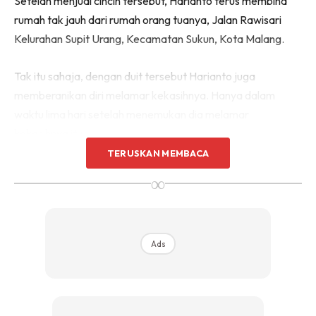
Setelah menjual cincin tersebut, Harianto terus membina
rumah tak jauh dari rumah orang tuanya, Jalan Rawisari
Kelurahan Supit Urang, Kecamatan Sukun, Kota Malang.
Tak itu sahaja, dengan duit tersebut Harianto juga
memberanikan diri melamar kekasihnya. Hanya dalam
waktu lima hari setelah menemukan dia melamar
kekasihnya itu.
TERUSKAN MEMBACA
∞
Ads
Ads