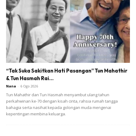
Menurut Ketua Supit Urang TPA Budi Heriyanto berkata,
“Tak Suka Sakitkan Hati Pasangan” Tun Mahathir
pengumpul barangan terpakai di situ sering menjumpai
& Tun Hasmah Rai...
barangan berharga.
Nana
-
6 Ogo 2026
Tun Mahathir dan Tun Hasmah menyambut ulang tahun
perkahwinan ke-70 dengan kisah cinta, rahsia rumah tangga
bahagia serta nasihat kepada golongan muda mengenai
kepentingan membina keluarga.
Ads