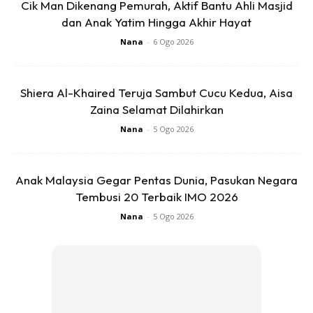
Cik Man Dikenang Pemurah, Aktif Bantu Ahli Masjid
dan Anak Yatim Hingga Akhir Hayat
Nana
-
6 Ogo 2026
Shiera Al-Khaired Teruja Sambut Cucu Kedua, Aisa
Zaina Selamat Dilahirkan
“Ya sering ada yang dapat pistol juga bayi juga pernah ada.
Emas itu ya beberapa kali ada. Memang rezekinya begitu,”
Nana
-
5 Ogo 2026
katanya.
Anak Malaysia Gegar Pentas Dunia, Pasukan Negara
Sumber :
Suara.com
Tembusi 20 Terbaik IMO 2026
Nana
-
5 Ogo 2026