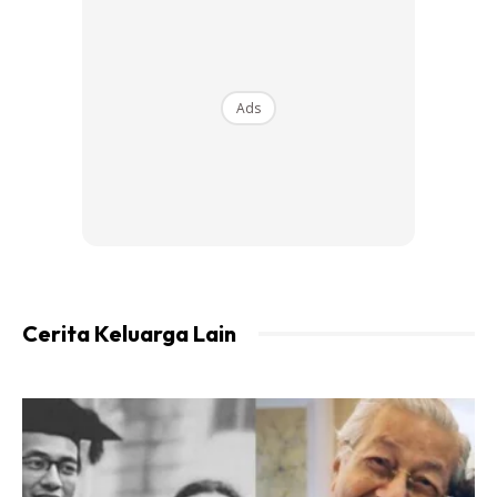
“Bercinta sudah lama tapi saya belum berani bernikah. Tapi
selepas ada rumah, terus saya melamar kekasih saya,”
Ads
ujarnya.
Kini, hasil perkahwinan tersebut dia sudah dikaruniai tiga
orang anak. Pekerjaanya pun difahamkan stabil untuknya
menampung kehidupan keluarga dan membeli barang
dapur.
Cerita Keluarga Lain
“Dan saya bersyukur bisa berumah tangga punya anak.
Lumayan kerja seperti ini meskipun kotor-kotoran,”
ujarnya.