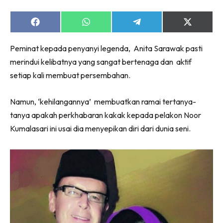
Share
Share
Share
Share
on
on
on
on
Facebook
WhatsApp
Telegram
X
Peminat kepada penyanyi legenda, Anita Sarawak pasti
(Twitter)
merindui kelibatnya yang sangat bertenaga dan aktif
setiap kali membuat persembahan.
Namun, ‘kehilangannya’ membuatkan ramai tertanya-
tanya apakah perkhabaran kakak kepada pelakon Noor
Kumalasari ini usai dia menyepikan diri dari dunia seni.