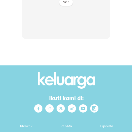
Ads
Menurut Slen lagi, Anita kini berada dalam keadaan sihat
dan bahagia bersama suami tercinta, Mohammad Mahathir
Abdullah. Sekaligus menepis pelbagai spekulasi mengenai
mereka selama ini.
“Ternyata segala gosip ttg mereka selama ini berhubung
keuzuran dan perpisahan adalah tidak benar sama sekali.
Kita biarkan mereka berdua hidup tenang di luar negara,
hormati privacy
mereka dan semua move on dgn ceria!
Ikuti kami di:
Ideaktiv
Pa&Ma
Hijabista