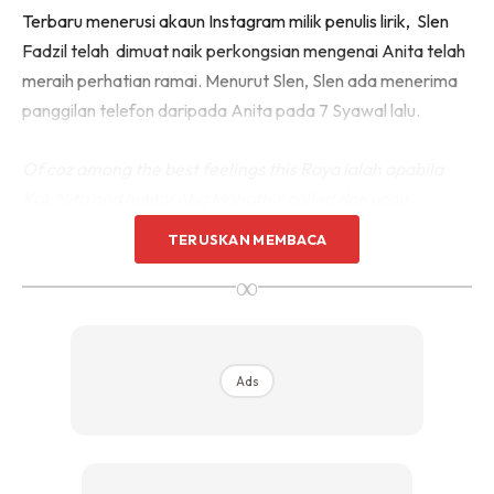
Terbaru menerusi akaun Instagram milik penulis lirik, Slen
Fadzil telah dimuat naik perkongsian mengenai Anita telah
meraih perhatian ramai. Menurut Slen, Slen ada menerima
panggilan telefon daripada Anita pada 7 Syawal lalu.
Of coz among the best feelings this Raya ialah apabila
Kak Nita and hubby Abg Mahathir called dan ucap
“Selamat Hari Raya, Maaf Zahir Batin” kepada Abg Slen
TERUSKAN MEMBACA
(via hp Abg Shuib Taib) on the 7th Syawal.
∞
Ads