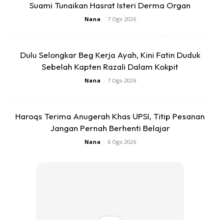
Suami Tunaikan Hasrat Isteri Derma Organ
Nana
-
7 Ogo 2026
Dulu Selongkar Beg Kerja Ayah, Kini Fatin Duduk
Sebelah Kapten Razali Dalam Kokpit
Nana
-
7 Ogo 2026
Haroqs Terima Anugerah Khas UPSI, Titip Pesanan
Jangan Pernah Berhenti Belajar
Nana
-
6 Ogo 2026
“
TKasih my dear friend, Shuib yg juga adik angkat Kak
Nita kerana sudi memberi peluang berbual seketika dgn
Kak Nita and Abg Mahathir. Org kata, lepaslah rindu
selama 12 tahun tidak bersembang!