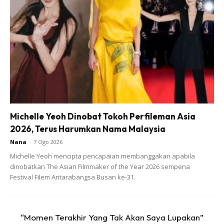
Ads
Michelle Yeoh Dinobat Tokoh Perfileman Asia
2026, Terus Harumkan Nama Malaysia
Nana
-
7 Ogo 2026
Michelle Yeoh mencipta pencapaian membanggakan apabila
dinobatkan The Asian Filmmaker of the Year 2026 sempena
Festival Filem Antarabangsa Busan ke-31.
“Momen Terakhir Yang Tak Akan Saya Lupakan”