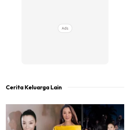
Ads
Cerita Keluarga Lain
Anita menghubungi Slen melalui telefon adik angkatnya
iaitu Shuib Taib setelah 12 tahun tidak berbual bersama.