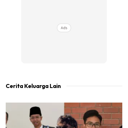
Ads
Ads
Cerita Keluarga Lain
“Ibu bapa yang mempunyai anak pastinya sedang mengikti
PdPR sedang bergelut dan berusah agar memastukan anak
dapat mengikuti pelajaran dengan baik. Situasi yang yang
kta tidak pernah alami. Saya yakin semua ibu bapa prihatin
untuk masa depan anak,” ujar dalam program Kak Long