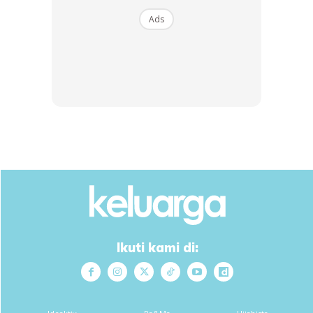
dokumentari di televisyen, rancangan bermanfaat dan
Ads
sentiasa timbulkan fikiran yang kritis dengan bertanyakan
soalan kenapa, bagaimana dan sentiasa berbicara dengan
anak-anak.”
RUMAH MERUPAKAN SEKOLAH PERTAMA
Ads
Ikuti kami di: