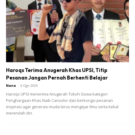
Kongsi, Keluarga.
Dalam tempoh ini, beliau juga turut menasihati ibu bapa
agar sentiasa mendidik anak minat membaca dan
menjadikan sesi dalam pembelajaran dalam talian yang
mengembirakan walaupun ada cabarannya.
“Saya yakin anak-anak akan bosan ikuti kelas talian. Begitu
Haroqs Terima Anugerah Khas UPSI, Titip
juga dengan guru yang perlu melakukan persiapan dan
Pesanan Jangan Pernah Berhenti Belajar
bercakap. Tapi penghujungnya ia untuk kebaikan anak-
Nana
-
6 Ogo 2026
anak dan juga negara.
Haroqs UPSI menerima Anugerah Tokoh Siswa kategori
Penghargaan Khas Naib Canselor dan berkongsi pesanan
BAHAN ILMU YANG BERKUALITI
inspirasi agar generasi muda terus mengejar ilmu serta kekal
merendah diri.