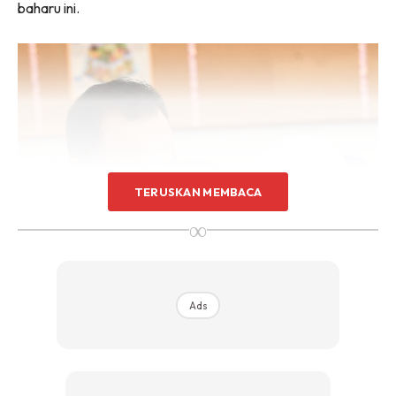
baharu ini.
TERUSKAN MEMBACA
∞
Ads