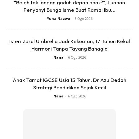
“Boleh tak jangan gaduh depan anak?”, Luahan
Penyanyi Bunga Isme Buat Ramai Ibu...
Ads
Yuna Nazwa
-
6 Ogo 2026
Isteri Zarul Umbrella Jadi Kekuatan, 17 Tahun Kekal
Harmoni Tanpa Tayang Bahagia
Nana
-
6 Ogo 2026
Beliau juga mengingatkan ibu bapa agar sentiasa
memberikan kata-kata semangat untuk menuntut ilmu dan
Anak Tamat IGCSE Usia 15 Tahun, Dr Azu Dedah
belajar. Ingatkan juga anak-anak dengan bahan-bahan
Strategi Pendidikan Sejak Kecil
pendidikan yang berkualiti di youtube. Juga mencadangkan
Nana
-
6 Ogo 2026
laman sophia.my yang menyediakan pelbagai pengisan
kelas-kelas menarik yang telah disediakan oleh guru yang
berbakat untuk manfaat anak-anak.
“Galakkan juga anak-anak untuk menonton berita atau