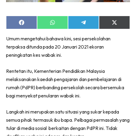
Share
Share
Share
Share
on
on
on
on
Facebook
WhatsApp
Telegram
X
Umum mengetahui bahawa kini, sesi persekolahan
(Twitter)
terpaksa ditunda pada 20 Januari 2021 ekoran
peningkatan kes wabak ini.
Rentetan itu, Kementerian Pendidikan Malaysia
melaksanakan kaedah pengajaran dan pembelajaran di
rumah (PdPR) berbanding persekolah secara bersemuka
bagi menyekat penularan wabak ini.
Langkah ini merupakan satu situasi yang sukar kepada
semua pihak termasuk ibu bapa. Pelbagai permasalah yang
tular di media sosial berkaitan dengan PdPR ini. Tidak