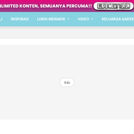
Dapatkan cerita, perkongsian dan info menarik. F
LI
INSPIRASI
LEBIH MENARIK
VIDEO
KELUARGA GADER
Dengan ini saya bersetuju dengan
Terma Penggunaan
dan
P
Langgan Sekarang
Langganan anda telah diterima. Terima kasih!
Ads
Mencari bahagia bersama KELUARGA?
Download dan baca sekarang di
KLIK DI SEENI