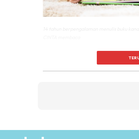
14 tahun berpengalaman menulis buku kanak-
CINTA membaca
Semalam, sharing daripada penulis buku ka
TER
How To Help to Child To Be a Better Reader
Deborah, dari Austalia ni, sudah menulis se
saya tulis, mengenai bagaimana kita boleh
1. Great books help you to understand and t
mampu membawa anak menjiwai watak. Ka
2. Enjoying reading to your kids. Baca buk
mereka turut seronok. Tapi berapa ramai 