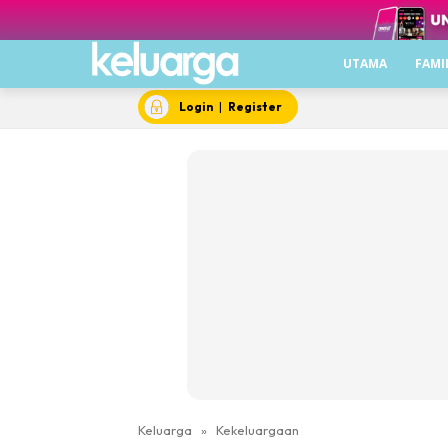
UTAMA
FAMI
Login
|
Register
Keluarga
»
Kekeluargaan