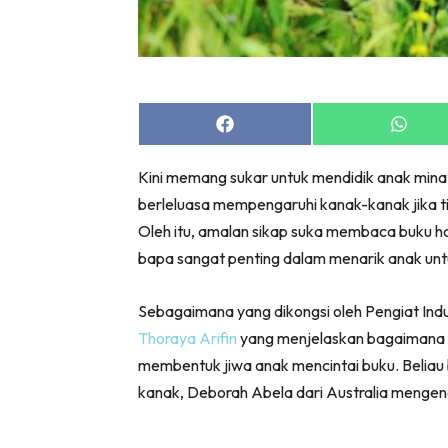
Share
Share
on
on
Facebook
Whats
Kini memang sukar untuk mendidik anak mina
berleluasa mempengaruhi kanak-kanak jika t
Oleh itu, amalan sikap suka membaca buku har
bapa sangat penting dalam menarik anak u
Sebagaimana yang dikongsi oleh Pengiat Ind
Thoraya Arifin
yang menjelaskan bagaimana t
membentuk jiwa anak mencintai buku. Beliau b
kanak,
Deborah Abela dari Australia mengena