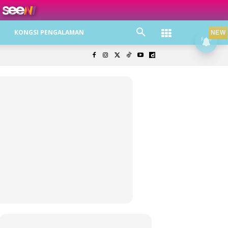
ree jer!
KONGSI PENGALAMAN
NEW
olisi Privasi