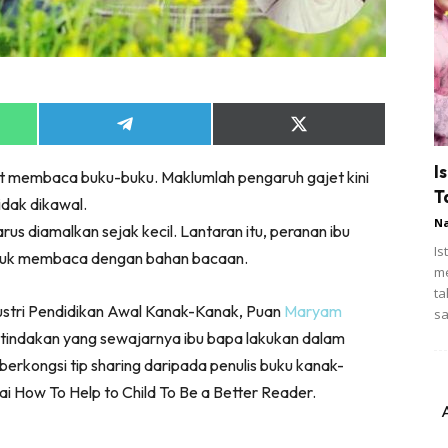
Share
Share
on
on
App
Telegram
X
I
t membaca buku-buku. Maklumlah pengaruh gajet kini
(Twitter)
T
idak dikawal.
N
us diamalkan sejak kecil. Lantaran itu, peranan ibu
Is
ntuk membaca dengan bahan bacaan.
me
ta
ustri Pendidikan Awal Kanak-Kanak, Puan
Maryam
sa
indakan yang sewajarnya ibu bapa lakukan dalam
erkongsi tip sharing daripada penulis buku kanak-
i How To Help to Child To Be a Better Reader.