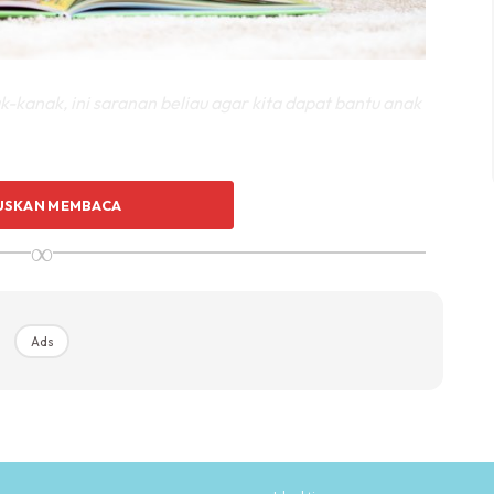
kanak, ini saranan beliau agar kita dapat bantu anak
nak-kanak,
Deborah Abela dari Australia mengenai
USKAN MEMBACA
 begitu menginspirasikan saya.
∞
lama 15 tahun, antara yang share beliau yang sempat
 galakkan anak suka membaca ialah:
Ads
he help you to feel understood. Buku yang bagus
dangkala mampu memahami apa yang anak alami.
u dengan seronok bersama anak-anak akan stimulate
sebenarnya antara kita yang membacakan buku pada