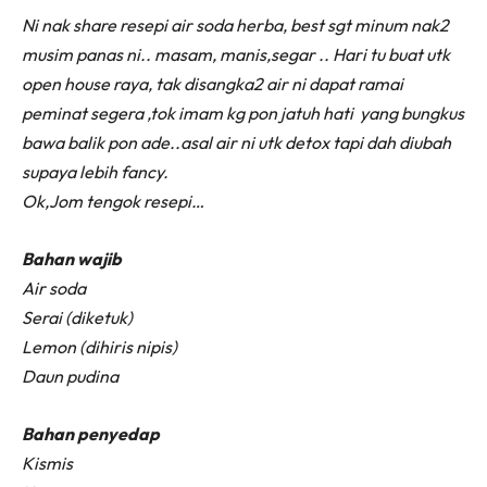
Ni nak share resepi air soda herba, best sgt minum nak2
musim panas ni.. masam, manis,segar .. Hari tu buat utk
open house raya, tak disangka2 air ni dapat ramai
peminat segera ,tok imam kg pon jatuh hati yang bungkus
bawa balik pon ade..asal air ni utk detox tapi dah diubah
supaya lebih fancy.
Ok,Jom tengok resepi…
Bahan wajib
Air soda
Serai (diketuk)
Lemon (dihiris nipis)
Daun pudina
Bahan penyedap
Kismis