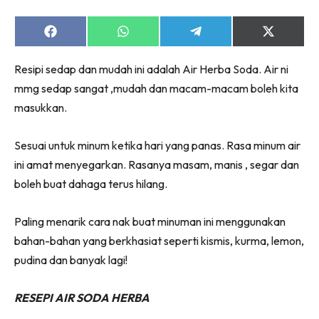
Share
Share
Share
Share
on
on
on
on
Facebook
WhatsApp
Telegram
X
Resipi sedap dan mudah ini adalah Air Herba Soda. Air ni
(Twitter)
mmg sedap sangat ,mudah dan macam-macam boleh kita
masukkan.
Sesuai untuk minum ketika hari yang panas. Rasa minum air
ini amat menyegarkan. Rasanya masam, manis , segar dan
boleh buat dahaga terus hilang.
Paling menarik cara nak buat minuman ini menggunakan
bahan-bahan yang berkhasiat seperti kismis, kurma, lemon,
pudina dan banyak lagi!
RESEPI AIR SODA HERBA