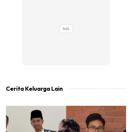
Ads
penyegar
Kulit kayu manis dan Halia. Bahan wajib korang kena
letak . Pastu bahan-bahan lain boleh pilih ikut selera
korang.
Cara penyediaan:
Cerita Keluarga Lain