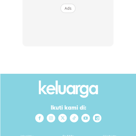
masing . Kurma dan kismis amat digalakkan utk letak bagi
Ads
memberi rasa manis yg natural .Boleh jugak tambah
madu .. tapi kalau rasa tak cukup manis or masam
pandai2 la korang tambah gula or perah2 lemon tu dulu ..
boleh guna limau kasturi sebab dia ada aroma yg harum..
Selamat mencuba…
Ads
Ikuti kami di: