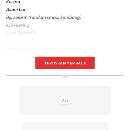
Kurma
Asam boi
Biji selasih (rendam smpai kembang)
Kiwi kering
Laici dalam tin
Bahan penyeri
Epal hijau (dihiris nipis)
TERUSKAN MEMBACA
Epal merah (dihiris nipis)
Nata de coco
∞
Jelly buah
Ads
Ads