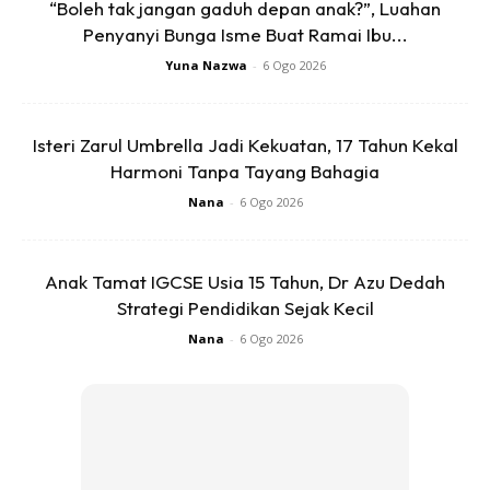
“Boleh tak jangan gaduh depan anak?”, Luahan
Penyanyi Bunga Isme Buat Ramai Ibu...
Yuna Nazwa
-
6 Ogo 2026
Isteri Zarul Umbrella Jadi Kekuatan, 17 Tahun Kekal
Harmoni Tanpa Tayang Bahagia
Nana
-
6 Ogo 2026
kalau nak gempak letak semua bahan penyedap dan
penyeri tu. Gerenti meletop. Lepas siap potong,ketuk,
Anak Tamat IGCSE Usia 15 Tahun, Dr Azu Dedah
hiris .. boh semua bahan dalam bekas .. pastu masukkan
Strategi Pendidikan Sejak Kecil
ais dan air soda .. xyah tambah air masak… biar je ais tu
Nana
-
6 Ogo 2026
mencair dalam 5 -20 minit , step ni penting untuk
keluarkan semua perasa dari buah secara natural … pastu
topup ais dan air soda je
Jumlah bahan yg korang nak letak adalah bebas sama
sekali… bergantung pada selera dan keinginan masing-