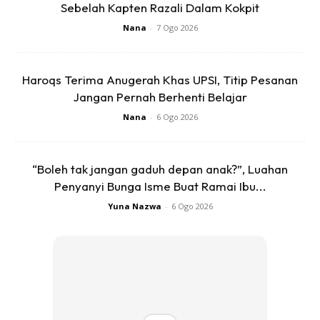
Sebelah Kapten Razali Dalam Kokpit
Nana
-
7 Ogo 2026
Haroqs Terima Anugerah Khas UPSI, Titip Pesanan
Jangan Pernah Berhenti Belajar
Nana
-
6 Ogo 2026
“Boleh tak jangan gaduh depan anak?”, Luahan
Penyanyi Bunga Isme Buat Ramai Ibu...
Yuna Nazwa
-
6 Ogo 2026
Terkini, Nelysa telahpun selamat menunaikan umrah
bersama suaminya yang berangkat awal 2 hari sebelum