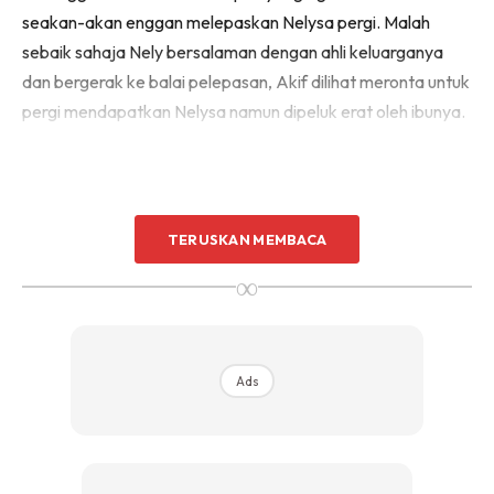
seakan-akan enggan melepaskan Nelysa pergi. Malah
sebaik sahaja Nely bersalaman dengan ahli keluarganya
dan bergerak ke balai pelepasan, Akif dilihat meronta untuk
pergi mendapatkan Nelysa namun dipeluk erat oleh ibunya.
TERUSKAN MEMBACA
∞
Ads
Ads