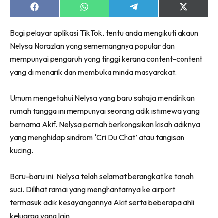
Share
Share
Share
Share
on
on
on
on
Facebook
WhatsApp
Telegram
X
Bagi pelayar aplikasi TikTok, tentu anda mengikuti akaun
(Twitter)
Nelysa Norazlan yang sememangnya popular dan
mempunyai pengaruh yang tinggi kerana content-content
yang di menarik dan membuka minda masyarakat.
Umum mengetahui Nelysa yang baru sahaja mendirikan
rumah tangga ini mempunyai seorang adik istimewa yang
bernama Akif. Nelysa pernah berkongsikan kisah adiknya
yang menghidap sindrom ‘Cri Du Chat’ atau tangisan
kucing.
Baru-baru ini, Nelysa telah selamat berangkat ke tanah
suci. Dilihat ramai yang menghantarnya ke airport
termasuk adik kesayangannya Akif serta beberapa ahli
keluarga yang lain.