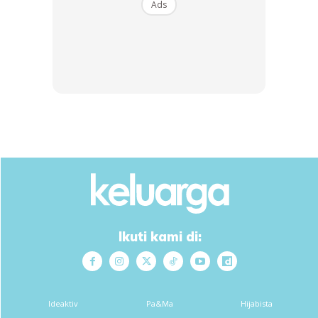
Ads
Nelysa ke sana.
Ikuti kami di:
Ideaktiv
Pa&Ma
Hijabista