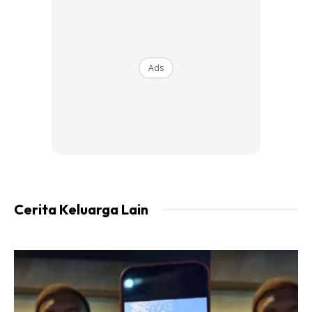
Ads
@nelysa_norazlan
Saya pergi dulu ya
Cerita Keluarga Lain
semua. Doakan kami semua selamat
sampai. Jaga diri baik baik ❤️
♬ Bukan Aisyah Bukan Siti Khodijah – Iren
Lafebian