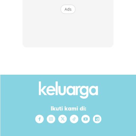
1. Langkah pertama perlu di lakukan adalah menghapuskan
Ads
sarang-sarang semut api dengan kegunaan racun semut.
Jangan gunakan minyak tanah sebab memberi kesan pada
rawatan tanah nanti.
Ads
Ikuti kami di:
2. Setelah seminggu mulakan penggemburan tanah dan