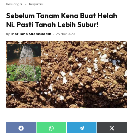
Keluarga
»
Inspirasi
Sebelum Tanam Kena Buat Helah
Ni. Pasti Tanah Lebih Subur!
By
Marliana Shamsuddin
-
25 Nov 2020
Share
Share
Share
Share