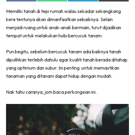
on
on
on
on
Facebook
WhatsApp
Telegram
X
Memiliki tanah di tepi rumah walau sekadar sekangkang
(Twitter)
kera tentunya akan dimanfaatkan sebaiknya. Selain
menjadi ruang untuk anak-anak bermain, turut dijadikan
tempat untuk melakukan hobi bercucuk tanam.
Pun begitu, sebelum bercucuk tanam ada baiknya tanah
dipulihkan terlebih dahulu agar kualiti tanah berada ditahap
yang optimum dan subur. Ini penting untuk memastikan
tanaman yang ditanam dapat hidup dengan mudah.
Nak tahu caranya, jom baca perkongsian ini.