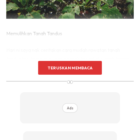
Memulihkan Tanah Tandus
Hari ni saya nak ceritakan cara mudah rawatan tanah
tandus terutama nya yang banyak terjadi di rumah taman.
Atau kawasan tanah yang telah di ambil topsoil.
TERUSKAN MEMBACA
∞
Salah satu penyebab tanah tandus dan mati ada lah faktor
banyak semut api.
Ads