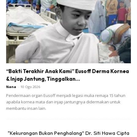
“Bakti Terakhir Anak Kami” Eusoff Derma Kornea
& Injap Jantung, Tinggalkan...
Nana
-
10 Ogo 2026
Semut api ni musuh kepada cacing tanah. kehadiran semut
Pendermaan organ Eusoff menjadi legasi mulia remaja 15 tahun
api mengakibatkan pupus nya cacing dan tanah menjadi
apabila kornea mata dan injap jantungnya didermakan untuk
tandus. Cacing tanah ada lah salah satu faktor utama
membantu insan lain.
kesuburan tanah.
“Kekurangan Bukan Penghalang” Dr. Siti Hawa Cipta