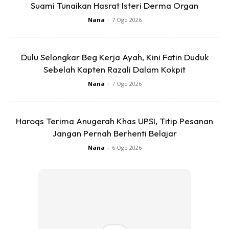
Suami Tunaikan Hasrat Isteri Derma Organ
Nana
-
7 Ogo 2026
Jelas Syifa lagi, dia berharap agar anak keduanya itu dapat
Dulu Selongkar Beg Kerja Ayah, Kini Fatin Duduk
membesar menjadi anak yang solehah serta menjadi
Sebelah Kapten Razali Dalam Kokpit
penyejuk hati buat ibu dan ayah.
Nana
-
7 Ogo 2026
“Harini Cda baru first time reveal @sarasajedda ibu ni. Muka
Sara dah banyak ikut muka Pia, rasa mcm tengah
Haroqs Terima Anugerah Khas UPSI, Titip Pesanan
berpantang kat Pia sebab muka depa sama.
Jangan Pernah Berhenti Belajar
Nana
-
6 Ogo 2026
Ads