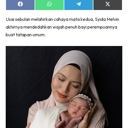
Share
Share
Share
Share
on
on
on
on
Facebook
WhatsApp
Telegram
X
Usai sebulan melahirkan cahaya mata kedua, Syida Melvin
(Twitter)
akhirnya mendedahkan wajah penuh bayi perempuannya
buat tatapan umum.