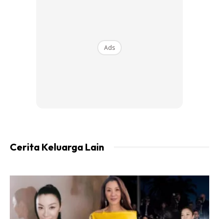
“MASHAALLAH, Assalamualaikum my second child, my
princess, SARA SAJEDDA, one who is a devout worshiper
of Allah.
Ads
Ads
Cerita Keluarga Lain
“Cda suka nama Sara. Lembut je dengar, and nama
Sajedda diambil sempena nama Aunty side daddy dia,