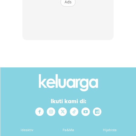
Ads
Ikuti kami di:
Ideaktiv
Pa&Ma
Hijabista