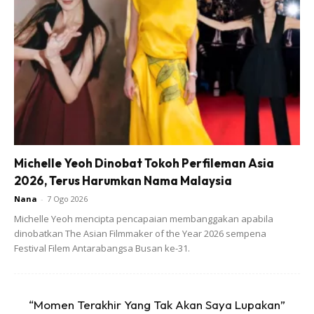
Sajida,” tulisnya.
Michelle Yeoh Dinobat Tokoh Perfileman Asia
2026, Terus Harumkan Nama Malaysia
Nana
-
7 Ogo 2026
Michelle Yeoh mencipta pencapaian membanggakan apabila
dinobatkan The Asian Filmmaker of the Year 2026 sempena
Festival Filem Antarabangsa Busan ke-31.
“Momen Terakhir Yang Tak Akan Saya Lupakan”