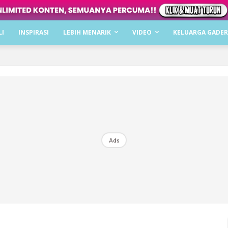
Dapatkan cerita, perkongsian dan info menarik. F
LI
INSPIRASI
LEBIH MENARIK
VIDEO
KELUARGA GADER
Dengan ini saya bersetuju dengan
Terma Penggunaan
dan
P
Langgan Sekarang
Langganan anda telah diterima. Terima kasih!
Ads
Mencari bahagia bersama KELUARGA?
Download dan baca sekarang di
KLIK DI SEENI