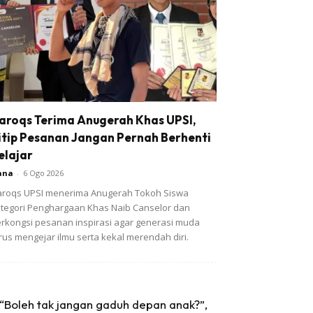
aroqs Terima Anugerah Khas UPSI,
itip Pesanan Jangan Pernah Berhenti
elajar
ana
-
6 Ogo 2026
roqs UPSI menerima Anugerah Tokoh Siswa
tegori Penghargaan Khas Naib Canselor dan
rkongsi pesanan inspirasi agar generasi muda
rus mengejar ilmu serta kekal merendah diri.
“Boleh tak jangan gaduh depan anak?”,