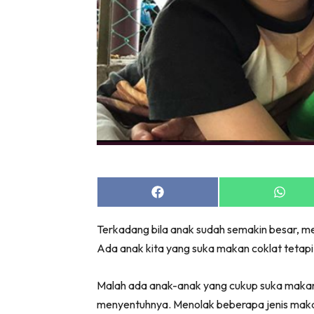
Share
Share
on
on
Facebook
Whats
Terkadang bila anak sudah semakin besar, m
Ada anak kita yang suka makan coklat tetapi
Malah ada anak-anak yang cukup suka makan 
menyentuhnya. Menolak beberapa jenis makan