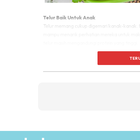
Telur Baik Untuk Anak
Telur memang cukup digemari kanak-kanak. I
mampu menarik perhatian mereka untuk makan
telur masih mengandungi protein yang tinggi.
TER
Kajian yang dijalankan di Wayne State Univer
terbaik selain rendah kalori berbanding yogurt