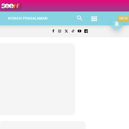
ree jer!
KONGSI PENGALAMAN
NEW
olisi Privasi