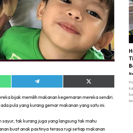
H
T
B
N
Ha
Share
Share
on
on
ka
App
Telegram
X
be
ereka bijak memilih makanan kegemaran mereka sendiri.
(Twitter)
te
 ada pula yang kurang gemar makanan yang satu ini.
sayur, tak kurang juga yang langsung tak mahu
an buat anak pastinya terasa rugi setiap makanan