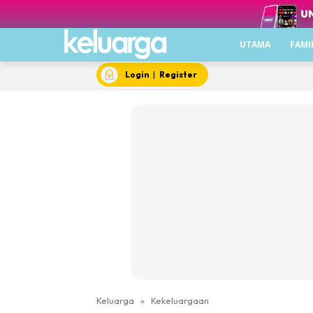
UTAMA
FAMI
Login
|
Register
Keluarga
»
Kekeluargaan