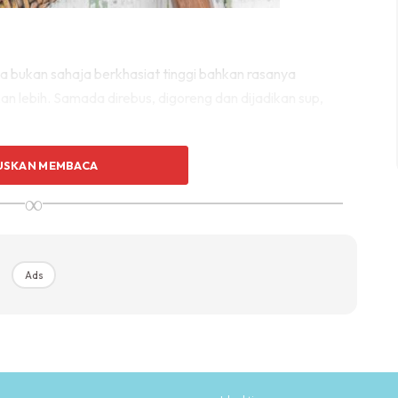
a bukan sahaja berkhasiat tinggi bahkan rasanya
 lebih. Samada direbus, digoreng dan dijadikan sup,
USKAN MEMBACA
sity di Michigan mendapati, telur merupakan sajian
, keju dan juga pisang.
∞
Ads
Ads