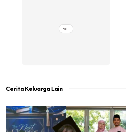
Perkongsian video tersebut telah menarik perhatian ramai
yang teruja untuk mencuba dan sekali gus dapat berjimat
daripada membeli seluar baru. Apatah lagi jika seluar yang
Ads
lusuh tersebut adalah menjadi seluar yang selesa dipakai
dan pastinya sayang untuk dibuang.
@erene__
Anak syurga je kacau pakai
hanger …
##tipsbuatkamu
##dyebaju
##dibannedtrops
##tipsandtricks
♬
Anymore – 전소미
Cerita Keluarga Lain