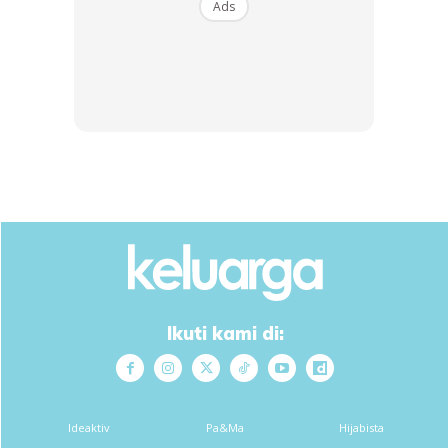
Ads
Fabrik dye (2 peket dan pemati warna)
Air panas
Garam
Langkah 1 : Basahkan atau rendam seluar yang lusuh
terlebih dahulu.
Ikuti kami di:
Ideaktiv
Pa&Ma
Hijabista