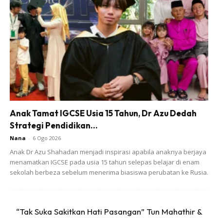
Ads
Anak Tamat IGCSE Usia 15 Tahun, Dr Azu Dedah
Strategi Pendidikan...
Berikut merupakan bahan-bahan diperlukan
Nana
-
6 Ogo 2026
Anak Dr Azu Shahadan menjadi inspirasi apabila anaknya berjaya
menamatkan IGCSE pada usia 15 tahun selepas belajar di enam
sekolah berbeza sebelum menerima biasiswa perubatan ke Rusia.
“Tak Suka Sakitkan Hati Pasangan” Tun Mahathir &