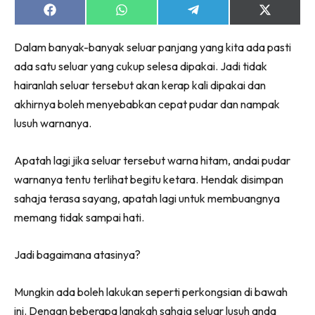
Share
Share
Share
Share
on
on
on
on
Facebook
WhatsApp
Telegram
X
Dalam banyak-banyak seluar panjang yang kita ada pasti
(Twitter)
ada satu seluar yang cukup selesa dipakai. Jadi tidak
hairanlah seluar tersebut akan kerap kali dipakai dan
akhirnya boleh menyebabkan cepat pudar dan nampak
lusuh warnanya.
Apatah lagi jika seluar tersebut warna hitam, andai pudar
warnanya tentu terlihat begitu ketara. Hendak disimpan
sahaja terasa sayang, apatah lagi untuk membuangnya
memang tidak sampai hati.
Jadi bagaimana atasinya?
Mungkin ada boleh lakukan seperti perkongsian di bawah
ini. Dengan beberapa langkah sahaja seluar lusuh anda