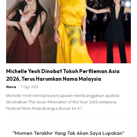
Michelle Yeoh Dinobat Tokoh Perfileman Asia
2026, Terus Harumkan Nama Malaysia
Nana
-
7 Ogo 2026
Michelle Yeoh mencipta pencapaian membanggakan apabila
dinobatkan The Asian Filmmaker of the Year 2026 sempena
Bahagialah Mereka yg bernikah dan sanding dalam
Festival Filem Antarabangsa Busan ke-31.
keadaan menutup aurat. Jgn jadi mcm sy .. 😂😂
terkecewa sbb semua tu hanya MEMORI tak boleh tayang
lagi.
“Momen Terakhir Yang Tak Akan Saya Lupakan”