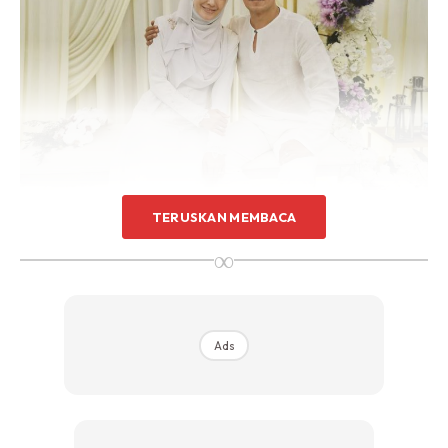
TERUSKAN MEMBACA
∞
Ads
Dalam satu perkongsian di laman instagramnya, Lisdawati
mengakui mereka yang menutup aurat ketika menaiki
pelamin cukup bertuah kerana bila-bila masa dapat