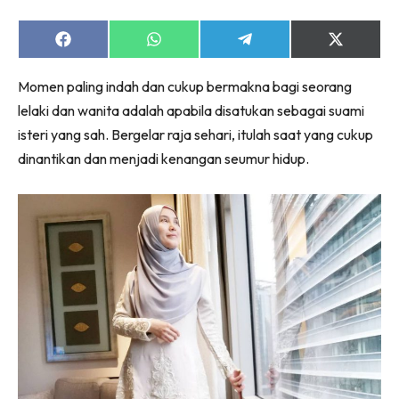
Share
Share
Share
Share
on
on
on
on
Facebook
WhatsApp
Telegram
X
Momen paling indah dan cukup bermakna bagi seorang
(Twitter)
lelaki dan wanita adalah apabila disatukan sebagai suami
isteri yang sah. Bergelar raja sehari, itulah saat yang cukup
dinantikan dan menjadi kenangan seumur hidup.