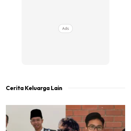
Ads
Cerita Keluarga Lain
Kami nasib baik gynae kami selalu pesan buat pal smear
every year. Nasib baik lah dia tu the best. Memang dia
suruh buang kalau ada abnormal cell .
Setengah perempuan, depa takut. Depa risau sakit. .