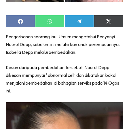
Share
Share
Share
Share
on
on
on
on
Facebook
WhatsApp
Telegram
X
Pengorbanan seorang ibu. Umum mengetahui Penyanyi
(Twitter)
Nourul Depp, sebelum ini melahirkan anak perempuannya,
Isabella Depp melalui pembedahan.
Kesan daripada pembedahan tersebut, Nourul Depp
dikesan mempunyai ‘ abnormal cell’ dan dikatakan bakal
menjalani pembedahan di bahagian serviks pada 14 Ogos
ini.