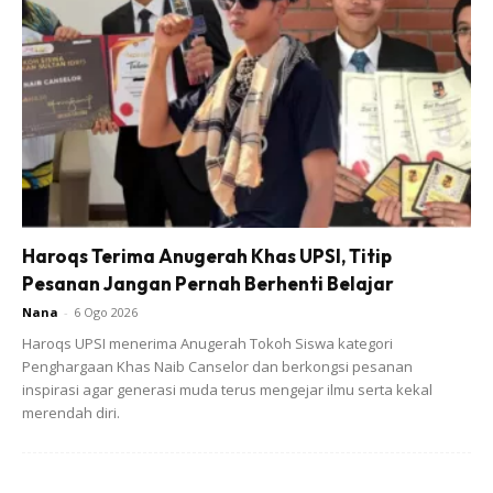
Ads
Haroqs Terima Anugerah Khas UPSI, Titip
Pesanan Jangan Pernah Berhenti Belajar
Nana
-
6 Ogo 2026
Lojiknya : nak sakit dua minit ka, nak sakit berbulan bulan
Haroqs UPSI menerima Anugerah Tokoh Siswa kategori
dan bertahun tahun??? .
Penghargaan Khas Naib Canselor dan berkongsi pesanan
inspirasi agar generasi muda terus mengejar ilmu serta kekal
merendah diri.