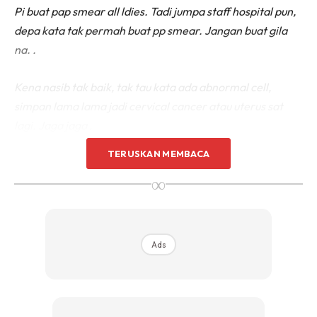
Pi buat pap smear all ldies. Tadi jumpa staff hospital pun,
depa kata tak permah buat pp smear. Jangan buat gila
na. .
Kena nasib tak baik, tak tau kata ada abnormal cell,
simpan lama lama jadi cervical cancer atau uterus sat
lagi. Jaga jaga .
TERUSKAN MEMBACA
∞
Ads
Ads