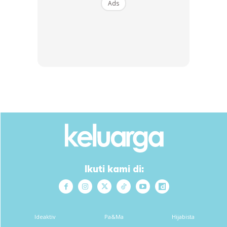
Ads
Ikuti kami di:
Tahu tak selama kita pegang tangan di dunia dengan
niat dan doa nanti selamanya pegang tangan dalam
Ideaktiv
Pa&Ma
Hijabista
syurga. Hari raya sebenar kita nanti dalam syurga