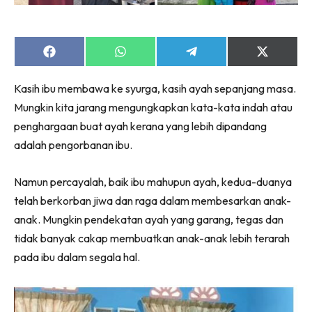
Share
Share
Share
Share
on
on
on
on
Facebook
WhatsApp
Telegram
X
Kasih ibu membawa ke syurga, kasih ayah sepanjang masa.
(Twitter)
Mungkin kita jarang mengungkapkan kata-kata indah atau
penghargaan buat ayah kerana yang lebih dipandang
adalah pengorbanan ibu.
Namun percayalah, baik ibu mahupun ayah, kedua-duanya
telah berkorban jiwa dan raga dalam membesarkan anak-
anak. Mungkin pendekatan ayah yang garang, tegas dan
tidak banyak cakap membuatkan anak-anak lebih terarah
pada ibu dalam segala hal.