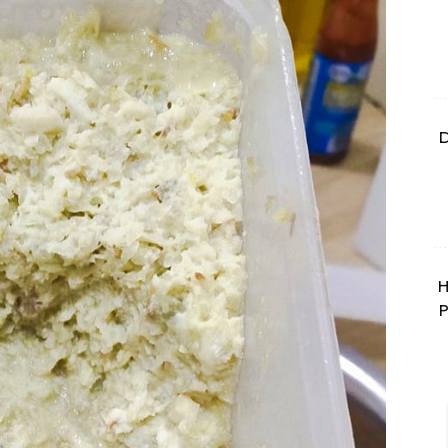
D
H
P