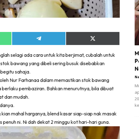
Share
Share
on
on
App
Telegram
X
M
ah selagi ada cara untuk kita berjimat, cubalah untuk
(Twitter)
P
stok bawang yang dibeli sering busuk disebabkan
N
begitu sahaja.
N
n oleh Nur Farhanaa dalam memastikan stok bawang
Mi
berlaku pembaziran. Bahkan menurutnya, bila dibuat
ap
pat dan mudah.
20
adanya.
ke
ian mahal harganya, blend kasar siap-siap nak masak
s penuh ni. Ni dah dekat 2 minggu kot hari-hari guna.