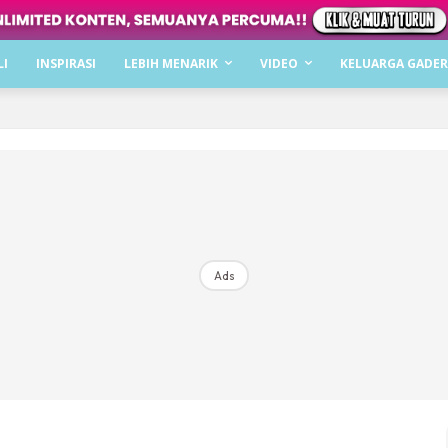
Dapatkan cerita, perkongsian dan info menarik. F
LI
INSPIRASI
LEBIH MENARIK
VIDEO
KELUARGA GADER
Dengan ini saya bersetuju dengan
Terma Penggunaan
dan
P
Langgan Sekarang
Langganan anda telah diterima. Terima kasih!
Ads
Mencari bahagia bersama KELUARGA?
Download dan baca sekarang di
KLIK DI SEENI