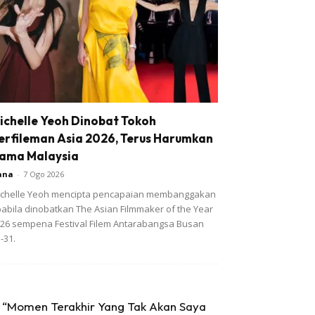
ichelle Yeoh Dinobat Tokoh
erfileman Asia 2026, Terus Harumkan
ama Malaysia
ana
-
7 Ogo 2026
chelle Yeoh mencipta pencapaian membanggakan
abila dinobatkan The Asian Filmmaker of the Year
26 sempena Festival Filem Antarabangsa Busan
-31.
“Momen Terakhir Yang Tak Akan Saya