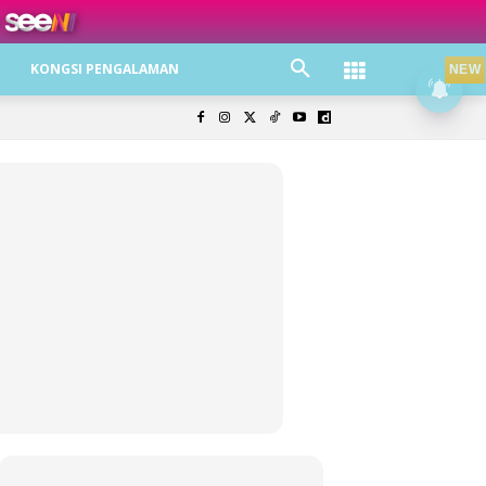
ree jer!
KONGSI PENGALAMAN
NEW
olisi Privasi