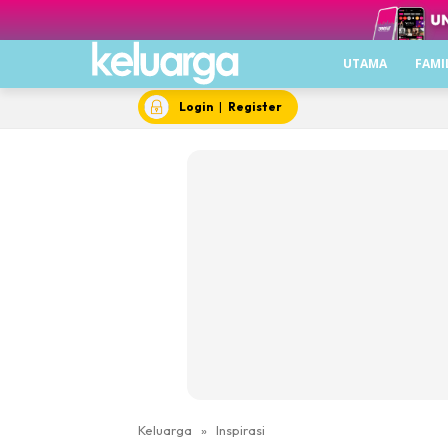
UTAMA
FAMI
Login
|
Register
Keluarga
»
Inspirasi