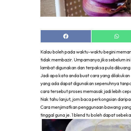
Share
Share
on
on
Facebook
Whats
Kalau boleh pada waktu-waktu begini memangl
tidak membazir. Umpamanya jika sebelum ini 
lambat digunakan dan terpaksa pula dibuang 
Jadi apa kata anda buat cara yang dilakuka
yang ada dapat digunakan sepenuhnya tanpa 
cara tersebut proses memasak jadi lebih ce
Nak tahu lanjut, jom baca perkongsian darip
Cara menjimatkan penggunaan bawang yang k
tinggal guna je. 1 blend tu boleh dapat sebeka