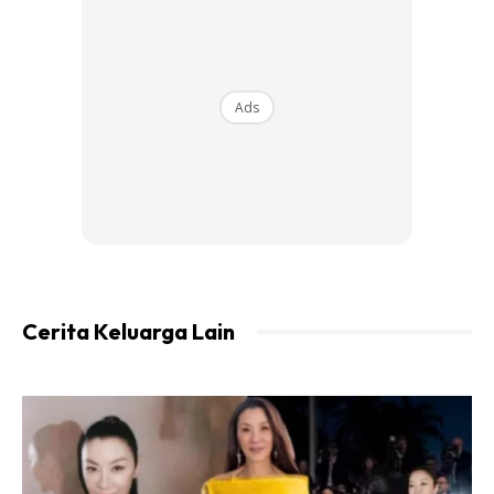
1/2 cawan susu pekat manis
1 sudu teh esen vanila
Ads
Cerita Keluarga Lain
Bahan-Bahan Meringue