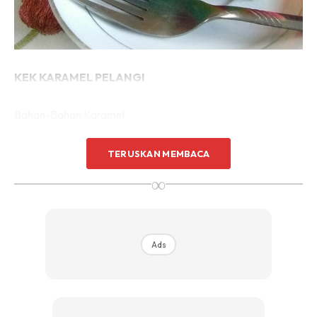
KEK KARAMEL PELANGI
Bahan-Bahan Karamel
2 sudu besar gula pasir
TERUSKAN MEMBACA
∞
Bahan-Bahan Puding
3 biji kuning telur A
Ads
2 biji telur A(kuning + putih)
1 tin (390gm) susu cair/krimer sejat