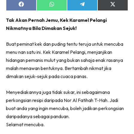
Share
Share
Share
Share
on
on
on
on
Facebook
WhatsApp
Telegram
X
Tak Akan Pernah Jemu, Kek Karamel Pelangi
(Twitter)
Nikmatnya Bila Dimakan Sejuk!
Buat peminat kek dan puding tentu teruja untuk mencuba
menu nan satu ini. Kek Karamel Pelangi, menjanjikan
hidangan pemanis mulut yang bukan sahaja enak rasanya
malah menawan bentuknya. Bertambah nikmat jika
dimakan sejuk-sejuk pada cuaca panas.
Menyediakannya juga tidak sukar, ini sebagaimana
perkongsian resipi daripada Nor Al Fatihah T-Hah. Jadi
buat anda yang ingin mencuba, boleh jadikan perkongsian
daripadanya sebagai panduan.
Selamat mencuba.