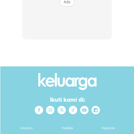
Ads
Bahan-Bahan Kek
3 biji kuning telur A
1/2 cawan gula pasir
1/2 cawan air
1/4 cawan minyak masak
Ikuti kami di:
Ads
Ideaktiv
Pa&Ma
Hijabista