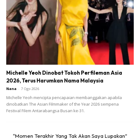
Ads
Michelle Yeoh Dinobat Tokoh Perfileman Asia
6 biji putih telur
2026, Terus Harumkan Nama Malaysia
Nana
-
7 Ogo 2026
3/4 cawan gula pasir
Michelle Yeoh mencipta pencapaian membanggakan apabila
dinobatkan The Asian Filmmaker of the Year 2026 sempena
Festival Filem Antarabangsa Busan ke-31.
1 sudu teh cream of tartar
“Momen Terakhir Yang Tak Akan Saya Lupakan”