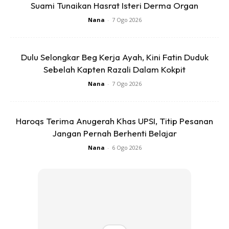
Suami Tunaikan Hasrat Isteri Derma Organ
Nana
-
7 Ogo 2026
Dulu Selongkar Beg Kerja Ayah, Kini Fatin Duduk
Sebelah Kapten Razali Dalam Kokpit
Transformasi360 merupakan versi ditambah baik daripada
Nana
-
7 Ogo 2026
program Intensif Magnet Kekayaan & Kejayaan (IMKK) dan
Nak Ubah Hidup bakal diadakan pada 10 hingga 12 Mei
depan .
Haroqs Terima Anugerah Khas UPSI, Titip Pesanan
Jangan Pernah Berhenti Belajar
Tambah Azizan, peserta akan dibimbing untuk membina
Nana
-
6 Ogo 2026
keyakinan dalaman, mengurus emosi, memecahkan
kepercayaan lama yang membataskan diri, dan
menggantikan ia dengan mindset baru yang lebih kuat,
realistik dan membina.
Guna Teknologi AI Untuk Kenali Potensi