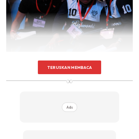
“Jika anda sedang melalui semua ini sekarang, ketahuilah
TERUSKAN MEMBACA
anda tidak keseorangan. Kami terima banyak mesej
∞
daripada usahawan mahupun mereka bekerja yang
berdepan pelbagai cabaran.
Ads