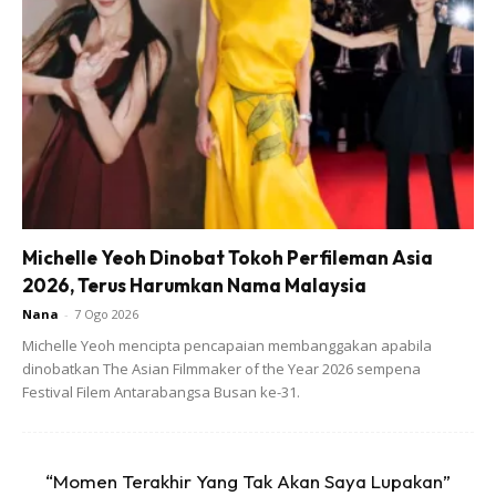
angan,” katanya dalam satu kenyataan di sini, hari ini.
Michelle Yeoh Dinobat Tokoh Perfileman Asia
2026, Terus Harumkan Nama Malaysia
Nana
-
7 Ogo 2026
Michelle Yeoh mencipta pencapaian membanggakan apabila
dinobatkan The Asian Filmmaker of the Year 2026 sempena
Festival Filem Antarabangsa Busan ke-31.
“Momen Terakhir Yang Tak Akan Saya Lupakan”
Ads