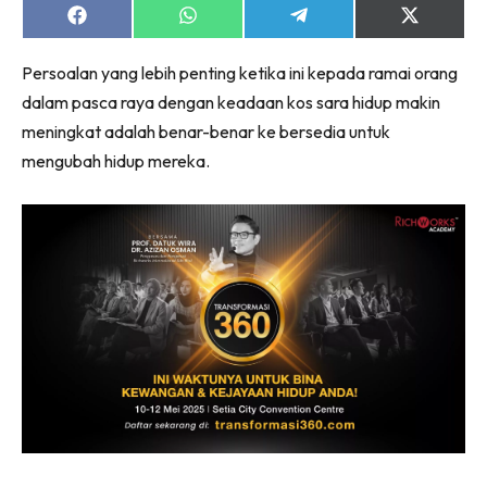
Share
Share
Share
Share
on
on
on
on
Facebook
WhatsApp
Telegram
X
Persoalan yang lebih penting ketika ini kepada ramai orang
(Twitter)
dalam pasca raya dengan keadaan kos sara hidup makin
meningkat adalah benar-benar ke bersedia untuk
mengubah hidup mereka.