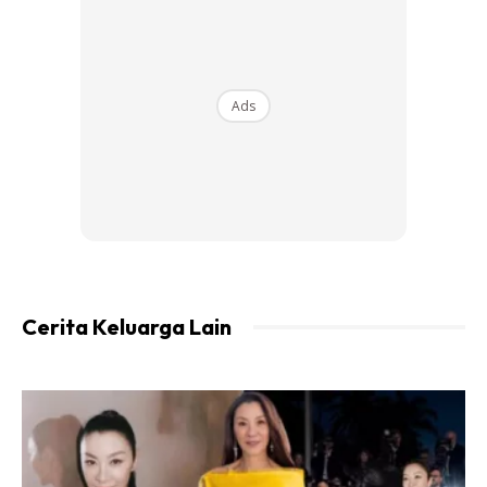
Ads
Ads
“Rasa penat mencuba tetapi tetap gagal, mungkin bukan
usaha mereka yang salah, tetapi hala tuju dan cara fikir
yang belum betul.
Transformasi360 Mahu Membantu
Cerita Keluarga Lain
“Transformasi360 hadir untuk bantu mereka betulkan asas
ini dari dalam. Ramai orang ada ilmu, ada kemahiran, tapi
gagal kerana tidak menguasai sikap dan cara berfikir yang
betul. Tanpa sikap positif, tindakan akan salah. Tanpa
disiplin dan kejelasan, kejayaan hanya akan jadi angan-