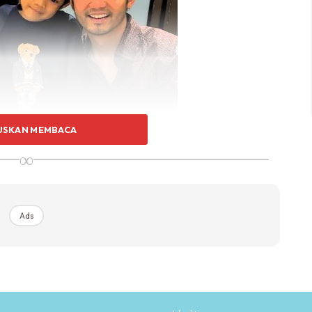
USKAN MEMBACA
∞
Ads
g tak marah.