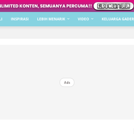
Dapatkan cerita, perkongsian dan info menarik. F
LI
INSPIRASI
LEBIH MENARIK
VIDEO
KELUARGA GADER
Dengan ini saya bersetuju dengan
Terma Penggunaan
dan
P
Langgan Sekarang
Langganan anda telah diterima. Terima kasih!
Ads
Mencari bahagia bersama KELUARGA?
Download dan baca sekarang di
KLIK DI SEENI