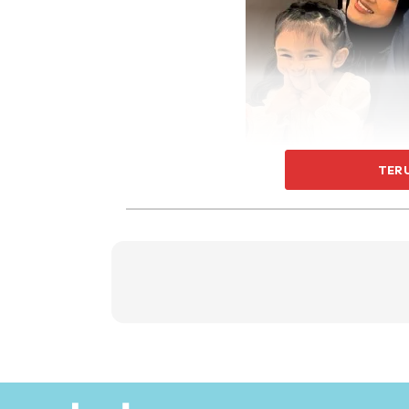
TER
“Saya pun ada je marah. Parents mana yan