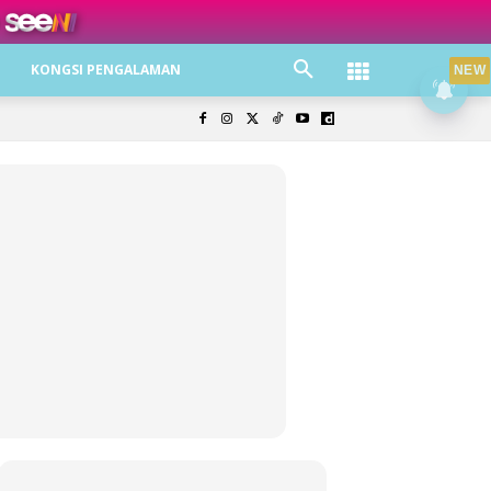
ree jer!
KONGSI PENGALAMAN
NEW
olisi Privasi