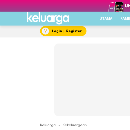
UTAMA
FAMI
Login
|
Register
Keluarga
»
Kekeluargaan