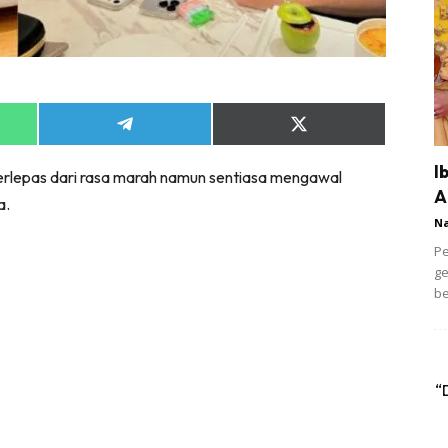
Share
Share
on
on
App
Telegram
X
I
terlepas dari rasa marah namun sentiasa mengawal
(Twitter)
A
a.
N
Pe
ge
be
“