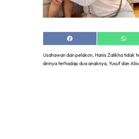
Share
Share
on
on
Facebook
Whats
Usahawan dan pelakon, Hanis Zalikha tidak 
dirinya terhadap dua anaknya, Yusuf dan Alis