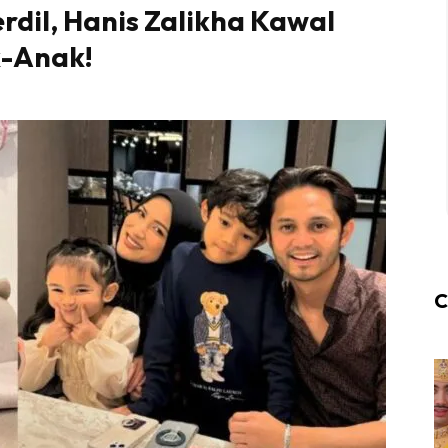
dil, Hanis Zalikha Kawal
-Anak!
C