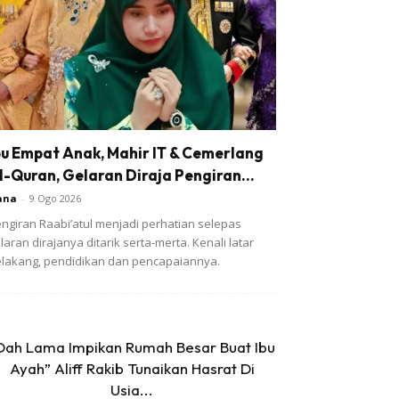
bu Empat Anak, Mahir IT & Cemerlang
l-Quran, Gelaran Diraja Pengiran...
ana
-
9 Ogo 2026
ngiran Raabi’atul menjadi perhatian selepas
laran dirajanya ditarik serta-merta. Kenali latar
lakang, pendidikan dan pencapaiannya.
Dah Lama Impikan Rumah Besar Buat Ibu
Ayah” Aliff Rakib Tunaikan Hasrat Di
Usia...