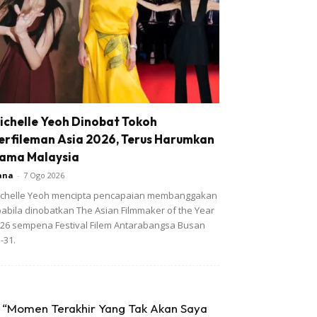
ichelle Yeoh Dinobat Tokoh
erfileman Asia 2026, Terus Harumkan
ama Malaysia
ana
-
7 Ogo 2026
chelle Yeoh mencipta pencapaian membanggakan
abila dinobatkan The Asian Filmmaker of the Year
26 sempena Festival Filem Antarabangsa Busan
-31.
“Momen Terakhir Yang Tak Akan Saya