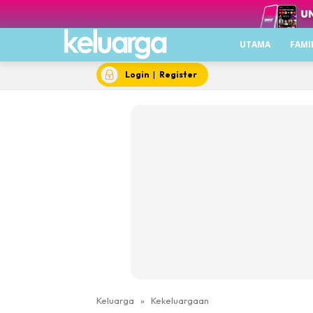
UTAMA
FAMI
Login
|
Register
Keluarga
»
Kekeluargaan