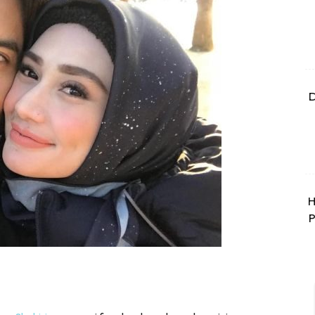
D
H
P