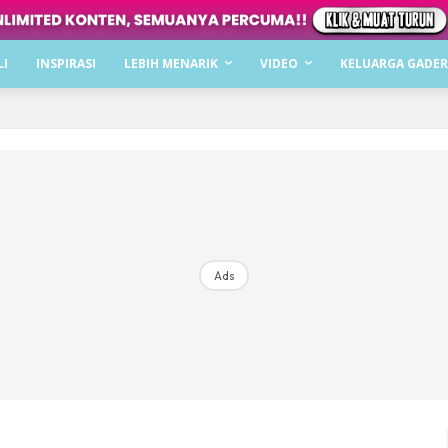
Dapatkan cerita, perkongsian dan info menarik. F
LI
INSPIRASI
LEBIH MENARIK
VIDEO
KELUARGA GADER
Dengan ini saya bersetuju dengan
Terma Penggunaan
dan
P
Langgan Sekarang
Langganan anda telah diterima. Terima kasih!
Ads
Mencari bahagia bersama KELUARGA?
Download dan baca sekarang di
KLIK DI SEENI