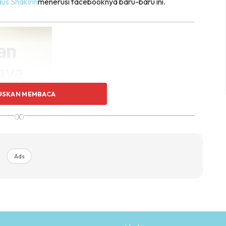
aus Shakirin
menerusi facebooknya baru-baru ini.
USKAN MEMBACA
∞
Ads