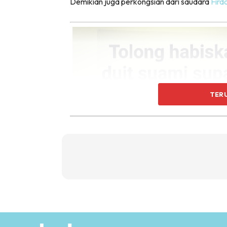
Demikian juga perkongsian dari saudara
Fird
TER