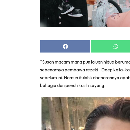
Share
Share
on
on
Facebook
Whats
“Susah macam mana pun laluan hidup berumah 
sebenarnya pembawa rezeki.. Deep kata-kata 
sebelum ini. Namun itulah kebenarannya apa
bahagia dan penuh kasih sayang.