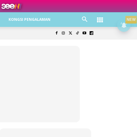
ree jer!
KONGSI PENGALAMAN
NEW
olisi Privasi