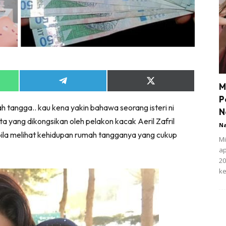
Share
Share
M
on
on
P
App
Telegram
X
tangga.. kau kena yakin bahawa seorang isteri ni
(Twitter)
N
yang dikongsikan oleh pelakon kacak Aeril Zafril
N
bila melihat kehidupan rumah tangganya yang cukup
Mi
ap
20
ke