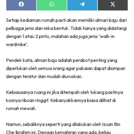
Share
Share
Share
Share
on
on
on
on
Facebook
WhatsApp
Telegram
X
Setiap kediaman rumah pasti akan memiliki almari baju dari
(Twitter)
pelbagai jenis dan reka bentuk. Tidak hanya yang didatangi
dengan 1 atau 2 pintu, malahan ada juga jenis ‘walk-in
wardrobe’.
Pendek kata, almari baju adalah perabot penting yang
diperlukan oleh semua orang agar pakaian dapat disimpan
dengan teratur dan mudah diuruskan.
Kebiasaanya ruang ini jika ditempah oleh tukang pastinya
kosnya ribuan ringgit. Kebanyakkannya biasa dilihat di
rumah mewah.
Namun, sebaliknya seperti yang dilakukan oleh Izuan Bin
Che Ibrahim ini. Dengan kemahiran yang ada, beliau