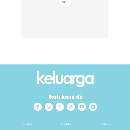
Ads
Ikuti kami di:
Ideaktiv
Pa&Ma
Hijabista