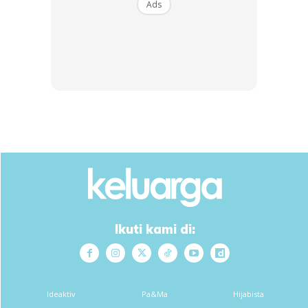
Ads
Gambar hiasan
√sediakan media tanaman yang peroi (cocopeat+ tanah
hitam)
√cucuk anak pokok pada media
Ads
Ikuti kami di:
Ideaktiv
Pa&Ma
Hijabista