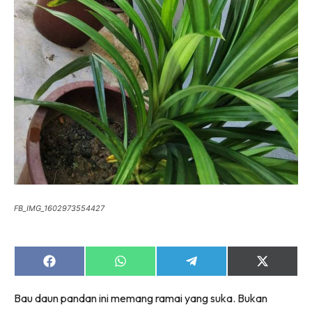
FB_IMG_1602973554427
Share
Share
Share
Share
on
on
on
on
Facebook
WhatsApp
Telegram
X
Bau daun pandan ini memang ramai yang suka. Bukan
(Twitter)