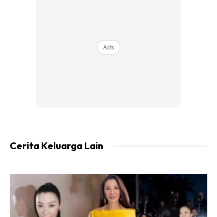
Ads
Ads
Cerita Keluarga Lain
Tanam pandan dalam pasu je..cukup baja air gemuk la