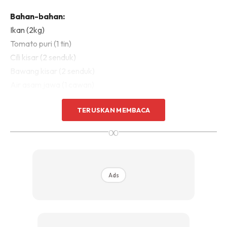
Bahan-bahan:
Ikan (2kg)
Tomato puri (1 tin)
Cili kisar (2 senduk)
Bawang kisar (2 senduk)
Air asam jawa (1 cawan)
Sos cili (1 botol)
TERUSKAN MEMBACA
Garam
Serbuk perasa
∞
Cuka
Minyak (untuk menumis)
Ads