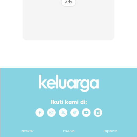
Ads
Ikuti kami di:
Ideaktiv
Pa&Ma
Hijabista