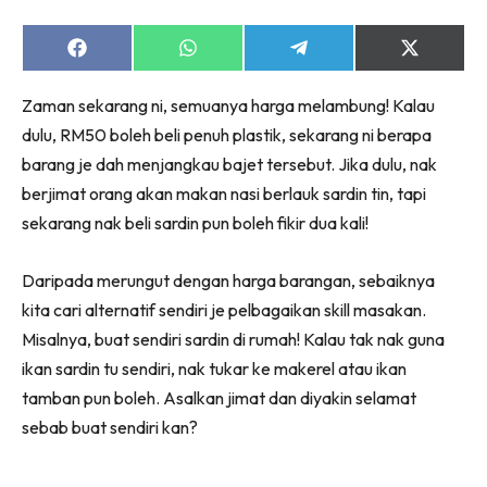
Share
Share
Share
Share
on
on
on
on
Facebook
WhatsApp
Telegram
X
Zaman sekarang ni, semuanya harga melambung! Kalau
(Twitter)
dulu, RM50 boleh beli penuh plastik, sekarang ni berapa
barang je dah menjangkau bajet tersebut. Jika dulu, nak
berjimat orang akan makan nasi berlauk sardin tin, tapi
sekarang nak beli sardin pun boleh fikir dua kali!
Daripada merungut dengan harga barangan, sebaiknya
kita cari alternatif sendiri je pelbagaikan skill masakan.
Misalnya, buat sendiri sardin di rumah! Kalau tak nak guna
ikan sardin tu sendiri, nak tukar ke makerel atau ikan
tamban pun boleh. Asalkan jimat dan diyakin selamat
sebab buat sendiri kan?