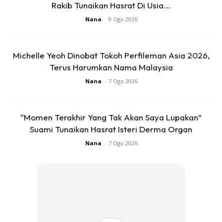
Rakib Tunaikan Hasrat Di Usia...
puri.
Nana
-
9 Ogo 2026
3. Tambah air sehingga menutupi ikan. Lebih pun boleh
kerana kuah akan cepat pekat apabila masuk dalam
Michelle Yeoh Dinobat Tokoh Perfileman Asia 2026,
pressure cooker nanti.
Terus Harumkan Nama Malaysia
Nana
-
7 Ogo 2026
“Momen Terakhir Yang Tak Akan Saya Lupakan”
Suami Tunaikan Hasrat Isteri Derma Organ
Nana
-
7 Ogo 2026
Ads