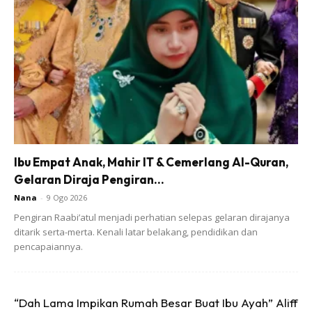
Ads
Ibu Empat Anak, Mahir IT & Cemerlang Al-Quran,
Gelaran Diraja Pengiran...
Nana
-
9 Ogo 2026
Cara membuatnya
Pengiran Raabi’atul menjadi perhatian selepas gelaran dirajanya
ditarik serta-merta. Kenali latar belakang, pendidikan dan
pencapaiannya.
1. Tumis dahulu bawang kisar dan cili kisar sehingga minyak
pecah.
“Dah Lama Impikan Rumah Besar Buat Ibu Ayah” Aliff
2. Kemudian, masukkan air asam jawa, cili sos dan tomato