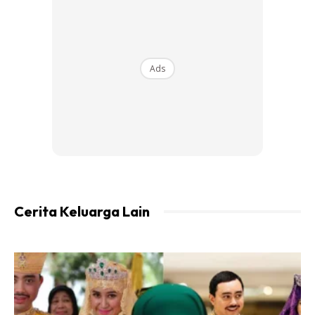
“Permaisuri ada bertanya mengenai kehidupan saya sebab
baginda mengikuti perkembangan saya. Baginda ada kata
kalau perlukan pertolongan, beritahu saja,” katanya
kepada mStar.
Ads
Cerita Keluarga Lain
Bagi yang tidak tahu, Raja Permaisuri Agong, Tunku Azizah