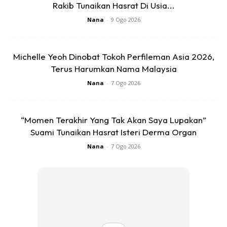
Rakib Tunaikan Hasrat Di Usia...
Nana
-
9 Ogo 2026
Michelle Yeoh Dinobat Tokoh Perfileman Asia 2026,
Terus Harumkan Nama Malaysia
Nana
-
7 Ogo 2026
“Momen Terakhir Yang Tak Akan Saya Lupakan”
Suami Tunaikan Hasrat Isteri Derma Organ
Nana
-
7 Ogo 2026
“Sehingga kini, saya belum lagi bertemu dengan baginda
untuk peringkat seterusnya. Sebab tak ada masa yang