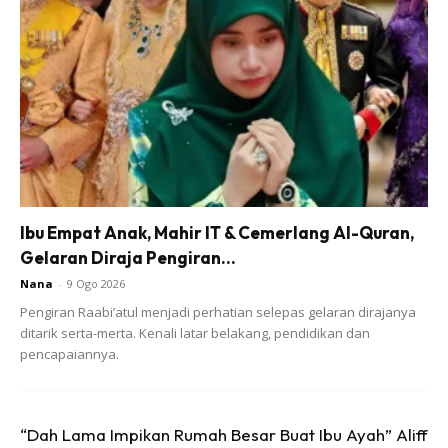
mengasaskan satu yayasan kesuburan yang dinamakan
Yayasan Fertiliti Tunku Azizah.
Ads
Ibu Empat Anak, Mahir IT & Cemerlang Al-Quran,
Gelaran Diraja Pengiran...
Nana
-
9 Ogo 2026
Pengiran Raabi’atul menjadi perhatian selepas gelaran dirajanya
ditarik serta-merta. Kenali latar belakang, pendidikan dan
pencapaiannya.
“Dah Lama Impikan Rumah Besar Buat Ibu Ayah” Aliff