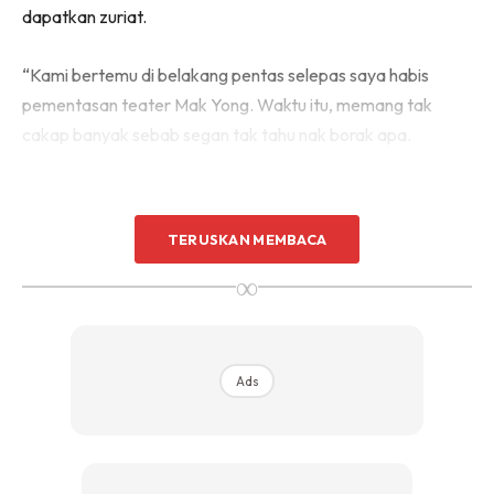
dapatkan zuriat.
“Kami bertemu di belakang pentas selepas saya habis
pementasan teater Mak Yong. Waktu itu, memang tak
cakap banyak sebab segan tak tahu nak borak apa.
TERUSKAN MEMBACA
∞
Ads
Ads