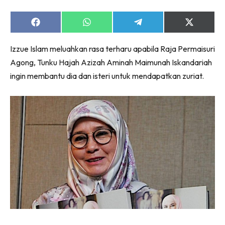
Share
Share
Share
Share
on
on
on
on
Facebook
WhatsApp
Telegram
X
Izzue Islam meluahkan rasa terharu apabila Raja Permaisuri
(Twitter)
Agong, Tunku Hajah Azizah Aminah Maimunah Iskandariah
ingin membantu dia dan isteri untuk mendapatkan zuriat.