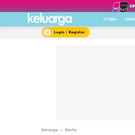
UTAMA
FAMI
Login
|
Register
Keluarga
»
Berita