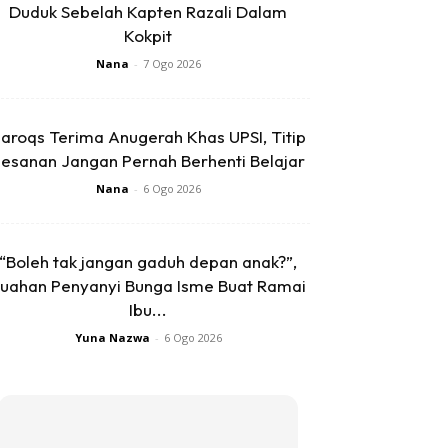
Duduk Sebelah Kapten Razali Dalam
Kokpit
Nana
-
7 Ogo 2026
aroqs Terima Anugerah Khas UPSI, Titip
esanan Jangan Pernah Berhenti Belajar
Nana
-
6 Ogo 2026
“Boleh tak jangan gaduh depan anak?”,
uahan Penyanyi Bunga Isme Buat Ramai
Ibu...
Yuna Nazwa
-
6 Ogo 2026