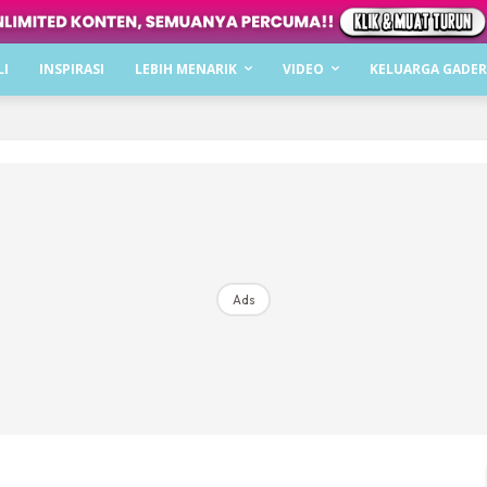
Dapatkan cerita, perkongsian dan info menarik. F
LI
INSPIRASI
LEBIH MENARIK
VIDEO
KELUARGA GADER
Dengan ini saya bersetuju dengan
Terma Penggunaan
dan
P
Langgan Sekarang
Langganan anda telah diterima. Terima kasih!
Ads
Mencari bahagia bersama KELUARGA?
Download dan baca sekarang di
KLIK DI SEENI