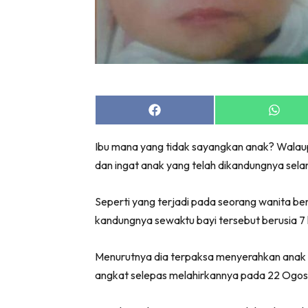
Share
Share
on
on
Facebook
Whats
Ibu mana yang tidak sayangkan anak? Walaupu
dan ingat anak yang telah dikandungnya sela
Seperti yang terjadi pada seorang wanita be
kandungnya sewaktu bayi tersebut berusia 7 
Menurutnya dia terpaksa menyerahkan anak 
angkat selepas melahirkannya pada 22 Ogo