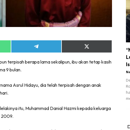
Share
Share
“
on
on
L
App
Telegram
X
n terpisah berapa lama sekalipun, ibu akan tetap kasih
(Twitter)
Is
ma 9 bulan.
N
De
rnama Asrul Hidayu, dia telah terpisah dengan anak
R
ha
hari.
m
lelakinya itu, Muhammad Danial Hazmi kepada keluarga
s 2009.
D