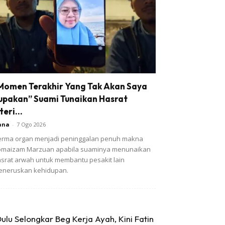
Momen Terakhir Yang Tak Akan Saya
upakan” Suami Tunaikan Hasrat
teri...
ana
-
7 Ogo 2026
rma organ menjadi peninggalan penuh makna
omaizam Marzuan apabila suaminya menunaikan
srat arwah untuk membantu pesakit lain
eneruskan kehidupan.
ulu Selongkar Beg Kerja Ayah, Kini Fatin