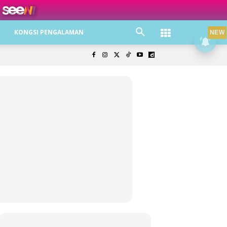
ree jer!
KONGSI PENGALAMAN
NEW
olisi Privasi