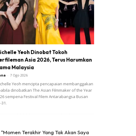
ichelle Yeoh Dinobat Tokoh
erfileman Asia 2026, Terus Harumkan
ama Malaysia
ana
-
7 Ogo 2026
chelle Yeoh mencipta pencapaian membanggakan
abila dinobatkan The Asian Filmmaker of the Year
26 sempena Festival Filem Antarabangsa Busan
-31.
“Momen Terakhir Yang Tak Akan Saya