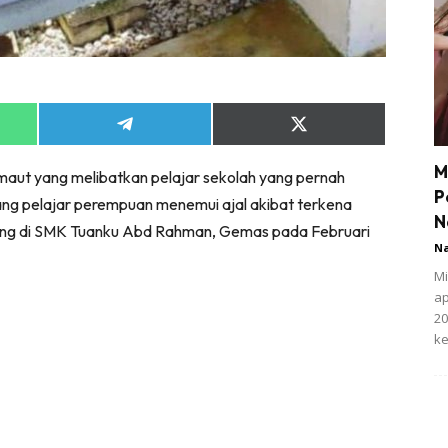
Share
Share
on
on
App
Telegram
X
M
maut yang melibatkan pelajar sekolah yang pernah
(Twitter)
P
ang pelajar perempuan menemui ajal akibat terkena
N
ayang di SMK Tuanku Abd Rahman, Gemas pada Februari
N
Mi
ap
20
ke