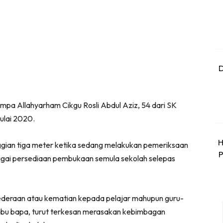
D
mpa Allahyarham Cikgu Rosli Abdul Aziz, 54 dari SK
ulai 2020.
H
inggian tiga meter ketika sedang melakukan pemeriksaan
P
agai persediaan pembukaan semula sekolah selepas
deraan atau kematian kepada pelajar mahupun guru-
ai ibu bapa, turut terkesan merasakan kebimbagan