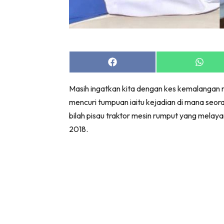
Share
Share
on
on
Facebook
Whats
Masih ingatkan kita dengan kes kemalangan 
mencuri tumpuan iaitu kejadian di mana seor
bilah pisau traktor mesin rumput yang mel
2018.