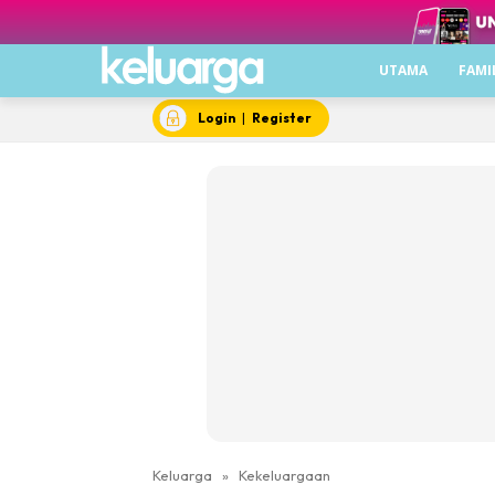
UTAMA
FAMI
Login
|
Register
Keluarga
»
Kekeluargaan