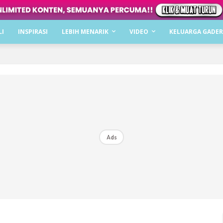
Dapatkan cerita, perkongsian dan info menarik. F
LI
INSPIRASI
LEBIH MENARIK
VIDEO
KELUARGA GADER
Dengan ini saya bersetuju dengan
Terma Penggunaan
dan
P
Langgan Sekarang
Langganan anda telah diterima. Terima kasih!
Ads
Mencari bahagia bersama KELUARGA?
Download dan baca sekarang di
KLIK DI SEENI