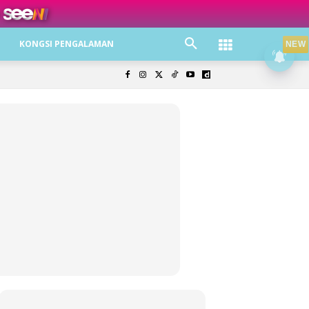
ree jer!
KONGSI PENGALAMAN
NEW
olisi Privasi