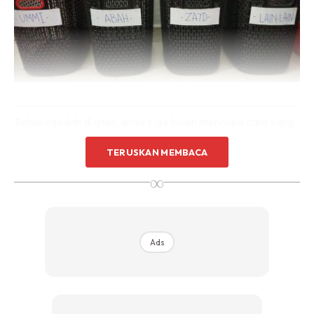
Selain kaedah di atas, anda juga boleh mencuba cara yang
dilakukan oleh wanita dari Jepun Marie Kondo ini. Dia telah
TERUSKAN MEMBACA
mengetengahkan kaedah yang digunakan dalam mengatur
∞
pakaian dalam almari supaya kekal kemas dalam jangka
masa panjang.
Teknik ini dinamakan sebagai teknik mengemas KonMari.
Ads
Walaupun ada yang diajar berbunyi karut seperti teknik
beliau menyayangi pakaian, tetapi cara melipat dan
menyusun pakaian beliau sangat-sangat berguna untuk
diikuti.