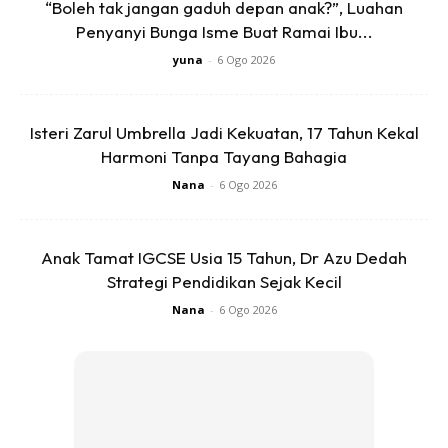
“Boleh tak jangan gaduh depan anak?”, Luahan
Kita selalu menggumpalkan sahaja stoking menjadi bola.
Penyanyi Bunga Isme Buat Ramai Ibu...
Teknik ini berkesan dalam memastikan tidak terpisah
yuna
-
6 Ogo 2026
pasangan stoking tetapi tidak cukup dalam menjimatkan
ruang.
Isteri Zarul Umbrella Jadi Kekuatan, 17 Tahun Kekal
Harmoni Tanpa Tayang Bahagia
Pakaian Dalam
Nana
-
6 Ogo 2026
Anak Tamat IGCSE Usia 15 Tahun, Dr Azu Dedah
Strategi Pendidikan Sejak Kecil
Nana
-
6 Ogo 2026
Ads