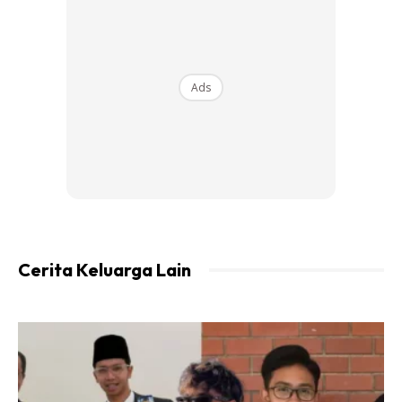
Ads
Ads
Cerita Keluarga Lain
Berikut adalah asas kepada teknik melipat pakaian
mengikut teknik KonMari.
Stoking