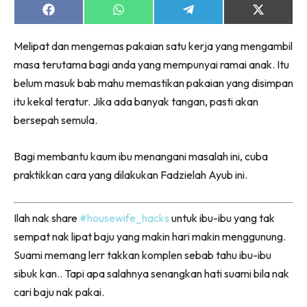
Share
Share
Share
Share
on
on
on
on
Facebook
WhatsApp
Telegram
X
Melipat dan mengemas pakaian satu kerja yang mengambil
(Twitter)
masa terutama bagi anda yang mempunyai ramai anak. Itu
belum masuk bab mahu memastikan pakaian yang disimpan
itu kekal teratur. Jika ada banyak tangan, pasti akan
bersepah semula.
Bagi membantu kaum ibu menangani masalah ini, cuba
praktikkan cara yang dilakukan Fadzielah Ayub ini.
Ilah nak share
#housewife_hacks
untuk ibu-ibu yang tak
sempat nak lipat baju yang makin hari makin menggunung.
Suami memang lerr takkan komplen sebab tahu ibu-ibu
sibuk kan.. Tapi apa salahnya senangkan hati suami bila nak
cari baju nak pakai.