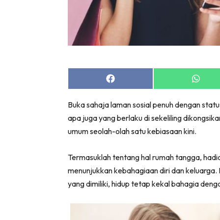
Share
Share
on
on
Facebook
Whats
Buka sahaja laman sosial penuh dengan status
apa juga yang berlaku di sekeliling dikongsik
umum seolah-olah satu kebiasaan kini.
Termasuklah tentang hal rumah tangga, hadia
menunjukkan kebahagiaan diri dan keluarga.
yang dimiliki, hidup tetap kekal bahagia den