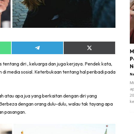
Share
Share
M
on
on
P
App
Telegram
X
 tentang diri , keluarga dan juga kerjaya. Pendek kata,
(Twitter)
N
an di media sosial. Keterbukaan tentang hal peribadi pada
N
Mi
ap
20
h atau apa jua yang berkaitan dengan diri yang
ke
 Berbeza dengan orang dulu-dulu, walau tak tayang apa
gan pasangan.