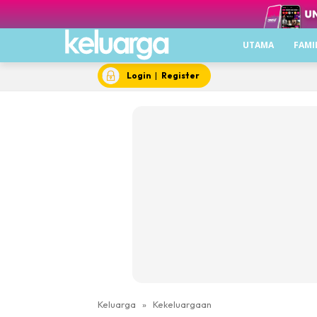
UTAMA
FAMI
Login
|
Register
Keluarga
»
Kekeluargaan