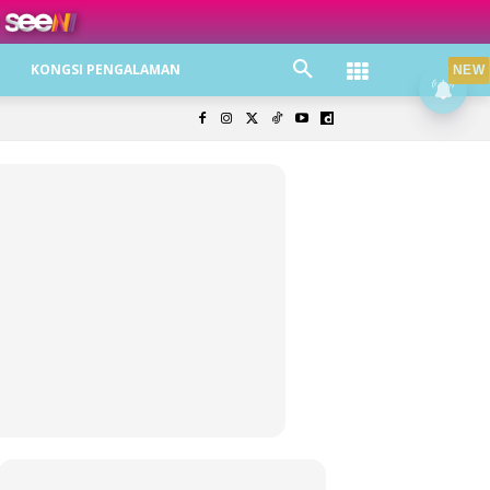
ree jer!
KONGSI PENGALAMAN
NEW
olisi Privasi