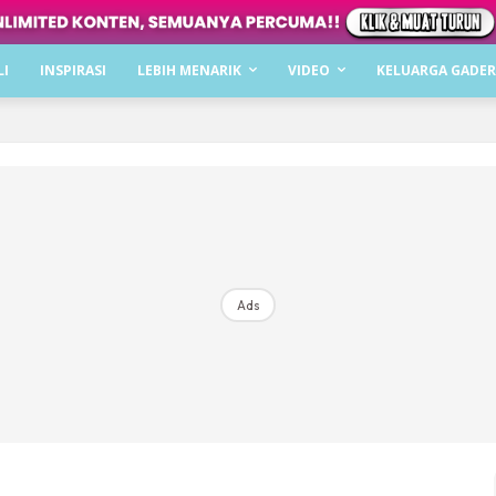
Dapatkan cerita, perkongsian dan info menarik. F
LI
INSPIRASI
LEBIH MENARIK
VIDEO
KELUARGA GADER
Dengan ini saya bersetuju dengan
Terma Penggunaan
dan
P
Langgan Sekarang
Langganan anda telah diterima. Terima kasih!
Ads
Mencari bahagia bersama KELUARGA?
Download dan baca sekarang di
KLIK DI SEENI