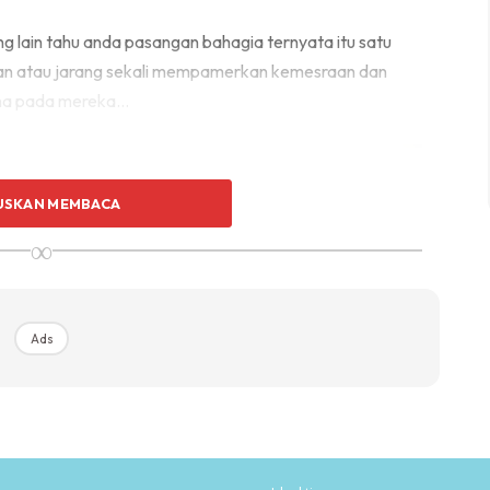
 lain tahu anda pasangan bahagia ternyata itu satu
kan atau jarang sekali mempamerkan kemesraan dan
rana pada mereka…
USKAN MEMBACA
∞
Ads