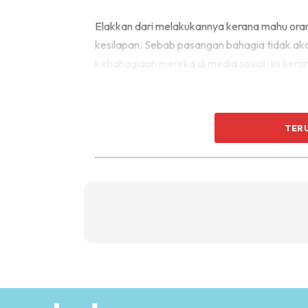
Elakkan dari melakukannya kerana mahu orang
kesilapan. Sebab pasangan bahagia tidak a
kebahagiaan mereka di media sosial. Ini ke
TER