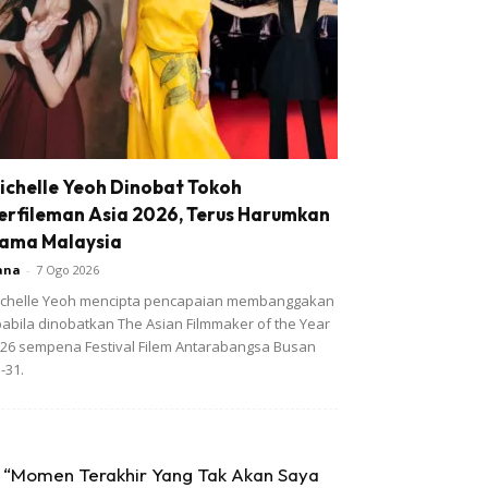
ichelle Yeoh Dinobat Tokoh
erfileman Asia 2026, Terus Harumkan
ama Malaysia
ana
-
7 Ogo 2026
chelle Yeoh mencipta pencapaian membanggakan
abila dinobatkan The Asian Filmmaker of the Year
26 sempena Festival Filem Antarabangsa Busan
-31.
“Momen Terakhir Yang Tak Akan Saya