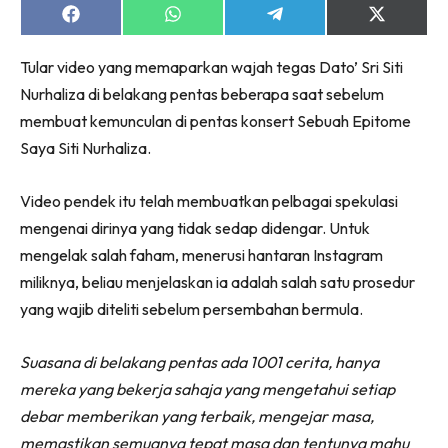
Share
Share
Share
Share
on
on
on
on
Facebook
WhatsApp
Telegram
X
Tular video yang memaparkan wajah tegas Dato’ Sri Siti
(Twitter)
Nurhaliza di belakang pentas beberapa saat sebelum
membuat kemunculan di pentas konsert Sebuah Epitome
Saya Siti Nurhaliza.
Video pendek itu telah membuatkan pelbagai spekulasi
mengenai dirinya yang tidak sedap didengar. Untuk
mengelak salah faham, menerusi hantaran Instagram
miliknya, beliau menjelaskan ia adalah salah satu prosedur
yang wajib diteliti sebelum persembahan bermula.
Suasana di belakang pentas ada 1001 cerita, hanya
mereka yang bekerja sahaja yang mengetahui setiap
debar memberikan yang terbaik, mengejar masa,
memastikan semuanya tepat masa dan tentunya mahu