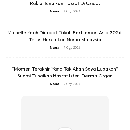
Rakib Tunaikan Hasrat Di Usia...
Nana
-
9 Ogo 2026
Michelle Yeoh Dinobat Tokoh Perfileman Asia 2026,
Ads
Terus Harumkan Nama Malaysia
Nana
-
7 Ogo 2026
“Momen Terakhir Yang Tak Akan Saya Lupakan”
Suami Tunaikan Hasrat Isteri Derma Organ
Nana
-
7 Ogo 2026
Setiap persembahan dan konsert ada cabaran dan
pengalaman, kena cekap dan pantas menangani. Saya
sendiri ada bermacam-macam pengalaman di belakang
pentas dalam konsert-konsert sebelum ini.
Ok..dah.dah..takde apa pun kan..chil