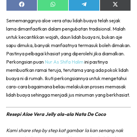
Share
Share
Share
Share
on
on
on
on
Facebook
WhatsApp
Telegram
X
Sememanggnya aloe vera atau lidah buaya telah sejak
(Twitter)
lama dimanfaatkan dalam pengubatan tradisional. Malah
untuk kecantikkan wajah, daun lidah buaya ni, bukan aje
sapu dimuka, banyak manfaatnya termasuk boleh dimakan.
Pastinya pelbagai khasiat yang diperolehi jika diamalkan.
Perkongsian puan
Nur As Shifa Halim
ini pastinya
membuatkan ramai teruja, terutama yang ada pokok lidah
buaya ni di rumah. Ikuti perkongsiannya untuk mengetahui
cara-cara bagaimana beliau melakukan proses memasak
lidah buaya sehingga menjadi jus minuman yang berkhasiat.
Resepi Aloe Vera Jelly ala-ala Nata De Coco
Kami share step by step kat gambar la kan senang nak