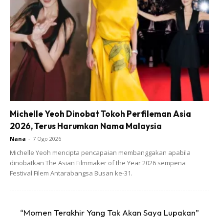
SHOPEE MY
SHOPEE MY
CENDAWAN RANGUP BY
[500g – 1kg] Frozen Halal
HERO CHEF
Dimsum / Dimsum Sejuk
B...
RM14.6
RM24
RM14.6
RM49
Michelle Yeoh Dinobat Tokoh Perfileman Asia
2026, Terus Harumkan Nama Malaysia
Buy Now
Buy Now
Nana
-
7 Ogo 2026
Michelle Yeoh mencipta pencapaian membanggakan apabila
dinobatkan The Asian Filmmaker of the Year 2026 sempena
1
/
5
❮
❯
Festival Filem Antarabangsa Busan ke-31.
“Momen Terakhir Yang Tak Akan Saya Lupakan”