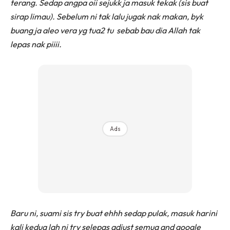
terang. Sedap angpa oii sejukk ja masuk tekak (sis buat
sira
p limau).
Sebelum ni tak lalu jugak nak makan, byk
buang ja aleo vera yg tua2 tu sebab bau dia Allah tak
lepas nak piiii.
Ads
Baru ni, suami sis try buat ehhh sedap pulak, masuk harini
kali kedua lah ni try selepas adjust semua and google