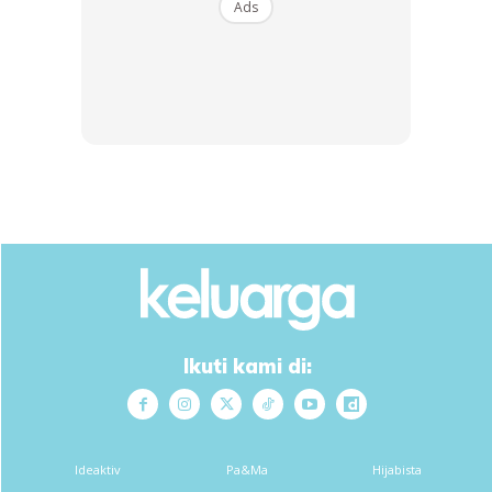
Ads
Pilih yang matang (tua). Macam mana nak tau? Cuba tekan
tengah2 tu kalau keras padat dah boleh harvest (tuai). Yang
suami sis tanam ni spesies bila kecik ada bintik2, dah besaq
hilang bintik tu
Ikuti kami di:
Ideaktiv
Pa&Ma
Hijabista