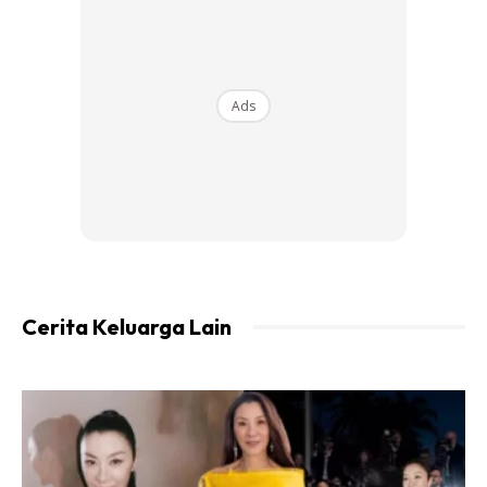
Berkonsepkan sesi bual bicara santai dengan unsur sketsa,
program televisyen 13 episod ini menggandingkan dua
selebriti terkenal tanah air, Norman Hakim dan Shiha Zikir
sebagai
Ads
pasangan pengacara.
Cerita Keluarga Lain
Sesi perbincangan dalam setiap episod mengetengahkan
beberapa topik diskusi yang menarik dan pelbagai bersama