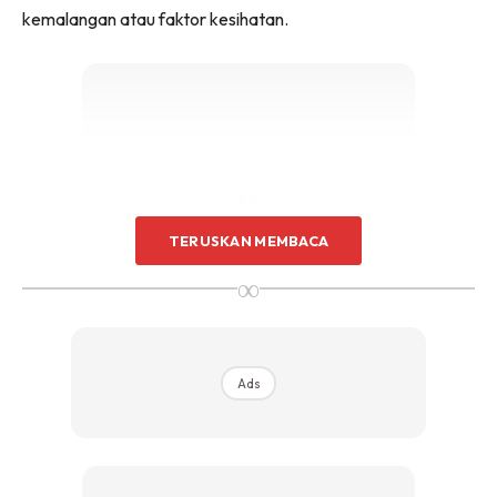
kemalangan atau faktor kesihatan.
Ads
TERUSKAN MEMBACA
∞
Walaupun diuji sedemikian rupa, mereka bangkit
Ads
mendepani setiap kekurangan
dengan sokongan dan bimbingan yang diberikan melalui
Program RTW PERKESO.