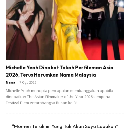
barisan tetamu jemputan yang terdiri daripada pakar,
selebriti dan juga pengurusan kanan PERKESO.
Ads
Michelle Yeoh Dinobat Tokoh Perfileman Asia
2026, Terus Harumkan Nama Malaysia
Nana
-
7 Ogo 2026
Michelle Yeoh mencipta pencapaian membanggakan apabila
dinobatkan The Asian Filmmaker of the Year 2026 sempena
Festival Filem Antarabangsa Busan ke-31.
Program ini akan turut menyelitkan peranan dan aktiviti
yang dijalankan di bawah Program
“Momen Terakhir Yang Tak Akan Saya Lupakan”
RTW PERKESO, selain turut menyajikan maklumat terkini