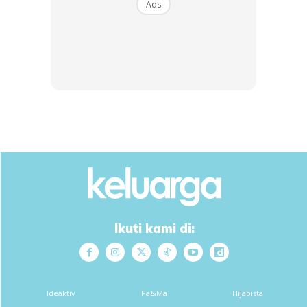
Ads
SHOPEE MY
SHOPEE MY
CENDAWAN RANGUP BY
[500g – 1kg] Frozen Halal
HERO CHEF
Dimsum / Dimsum Sejuk
B...
RM14.6
RM24
RM14.6
RM49
Buy Now
Buy Now
1
/
5
❮
❯
Ikuti kami di:
Ads
Ideaktiv
Pa&Ma
Hijabista