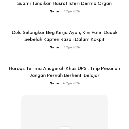
Suami Tunaikan Hasrat Isteri Derma Organ
berkaitan skim-skim perlindungan
Nana
-
7 Ogo 2026
dan inisiatif terbaharu PERKESO kepada penonton.
Bakal menemui penonton mulai 4 Jun ini, ‘LUAR BIASA’
Dulu Selongkar Beg Kerja Ayah, Kini Fatin Duduk
akan disiarkan setiap Jumaat, jam
Sebelah Kapten Razali Dalam Kokpit
9.00 malam di saluran 125 – Astro Prima (SD) dan saluran
Nana
-
7 Ogo 2026
105 – Astro Prima HD. Bagi yang
terlepas untuk menonton program ini di televisyen, ia juga
boleh ditonton di saluran YouTube rasmi PERKESO.
Haroqs Terima Anugerah Khas UPSI, Titip Pesanan
Jangan Pernah Berhenti Belajar
Anda mungkin berminat dengan
Nana
-
6 Ogo 2026