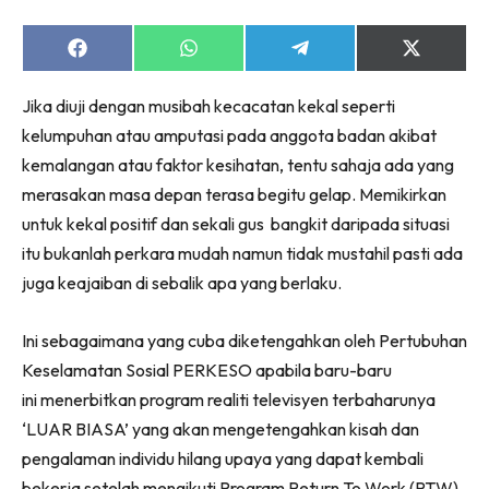
Share
Share
Share
Share
on
on
on
on
Facebook
WhatsApp
Telegram
X
Jika diuji dengan musibah kecacatan kekal seperti
(Twitter)
kelumpuhan atau amputasi pada anggota badan akibat
kemalangan atau faktor kesihatan, tentu sahaja ada yang
merasakan masa depan terasa begitu gelap. Memikirkan
untuk kekal positif dan sekali gus bangkit daripada situasi
itu bukanlah perkara mudah namun tidak mustahil pasti ada
juga keajaiban di sebalik apa yang berlaku.
Ini sebagaimana yang cuba diketengahkan oleh Pertubuhan
Keselamatan Sosial PERKESO apabila baru-baru
ini menerbitkan program realiti televisyen terbaharunya
‘LUAR BIASA’ yang akan mengetengahkan kisah dan
pengalaman individu hilang upaya yang dapat kembali
bekerja setelah mengikuti Program Return To Work (RTW)