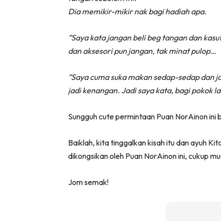
Dia memikir-mikir nak bagi hadiah apa.
”Saya kata jangan beli beg tangan dan kasu
dan aksesori pun jangan, tak minat pulop…
”Saya cuma suka makan sedap-sedap dan jala
jadi kenangan. Jadi saya kata, bagi pokok 
Sungguh cute permintaan Puan NorAinon ini 
Baiklah, kita tinggalkan kisah itu dan ayuh Ki
dikongsikan oleh Puan NorAinon ini, cukup m
Jom semak!