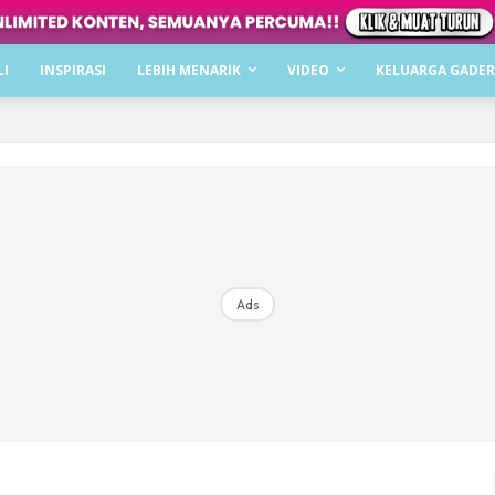
Dapatkan cerita, perkongsian dan info menarik. F
LI
INSPIRASI
LEBIH MENARIK
VIDEO
KELUARGA GADER
Dengan ini saya bersetuju dengan
Terma Penggunaan
dan
P
Langgan Sekarang
Langganan anda telah diterima. Terima kasih!
Ads
Mencari bahagia bersama KELUARGA?
Download dan baca sekarang di
KLIK DI SEENI