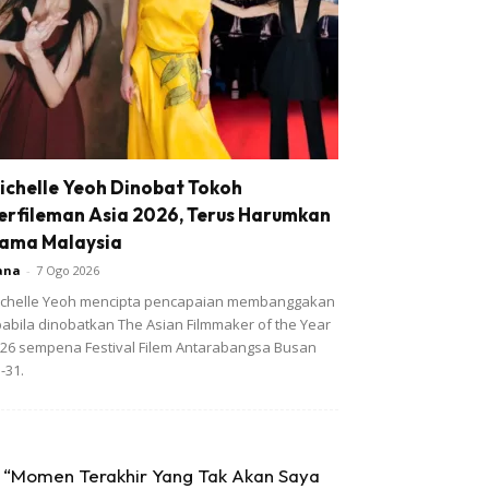
ichelle Yeoh Dinobat Tokoh
erfileman Asia 2026, Terus Harumkan
ama Malaysia
ana
-
7 Ogo 2026
chelle Yeoh mencipta pencapaian membanggakan
abila dinobatkan The Asian Filmmaker of the Year
26 sempena Festival Filem Antarabangsa Busan
-31.
“Momen Terakhir Yang Tak Akan Saya