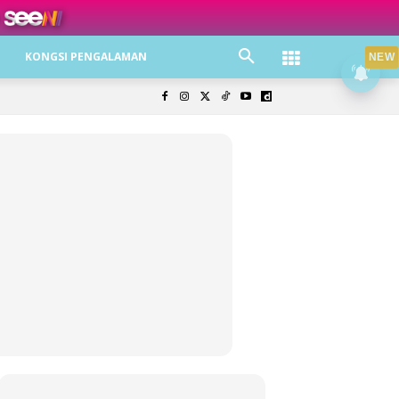
ree jer!
KONGSI PENGALAMAN
NEW
olisi Privasi