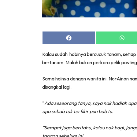
Share
Share
on
on
Facebook
Whats
Kalau sudah hobinya bercucuk tanam, setiap
bertanam. Malah bukan perkara pelik posting
Sama halnya dengan wanita ini, NorAinon n
disangkal lagi.
“
Ada seseorang tanya, saya nak hadiah apa b
apa sebab tak terfikir pun bab tu.
”Sempat juga beritahu, kalau nak bagi, jan
tangan sebelum ini.