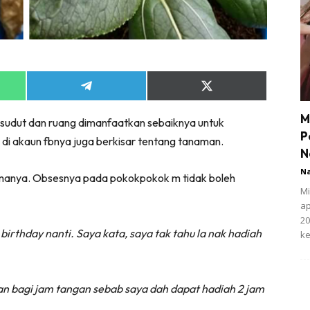
Share
Share
on
on
App
Telegram
X
M
 sudut dan ruang dimanfaatkan sebaiknya untuk
(Twitter)
P
 di akaun fbnya juga berkisar tentang tanaman.
N
N
amanya. Obsesnya pada pokokpokok m tidak boleh
Mi
ap
20
irthday nanti. Saya kata, saya tak tahu la nak hadiah
ke
gan bagi jam tangan sebab saya dah dapat hadiah 2 jam