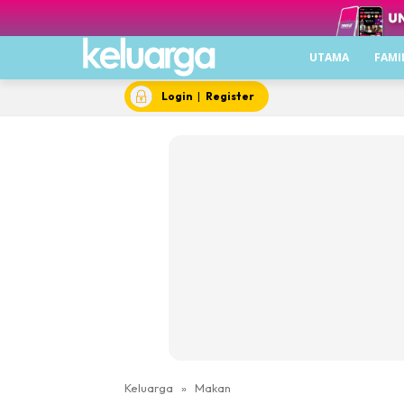
UTAMA
FAMI
Login
|
Register
Keluarga
»
Makan