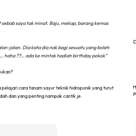
t sebab saya tak minat. Baju, mekap, barang kemas
D
n-jalan. Dia kata dia nak bagi sesuatu yang boleh
la… haha ??… ada ke mintak hadiah birthday pokok”
bukan?
H
ta pelajari cara tanam sayur teknik hidroponik yang turut
P
udah dan yang penting nampak cantik je.