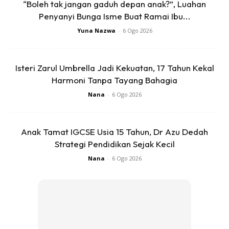
“Boleh tak jangan gaduh depan anak?”, Luahan
tidak sengaja, cepat-cepat cari masa yang sesuai untuk
Penyanyi Bunga Isme Buat Ramai Ibu...
minta maaf pada anak. Mengakulah itu kelemahan kita tapi
Yuna Nazwa
-
6 Ogo 2026
kita marah kerana dia buat salah, bukan bermaksud
membenci.
Isteri Zarul Umbrella Jadi Kekuatan, 17 Tahun Kekal
8. Amalkan membaca ayat 40 Surah Ibrahim
Harmoni Tanpa Tayang Bahagia
Nana
-
6 Ogo 2026
Supaya kita, anak dan zuriat termasuk dalam golongan
orang-orang yang tetap mendirikan solat. [Wahai Tuhanku!
Jadikanlah daku orang yang mendirikan sembahyang dan
Anak Tamat IGCSE Usia 15 Tahun, Dr Azu Dedah
Strategi Pendidikan Sejak Kecil
demikianlah juga zuriat keturunanku. Wahai Tuhan kami,
perkenankanlah doa permohonanku.]
Nana
-
6 Ogo 2026
9.Tekankan kemuliaan peribadi
Anda mungkin berminat dengan