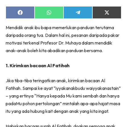
Share
Share
Share
Share
on
on
on
on
Facebook
WhatsApp
Telegram
X
Mendidik anak ibu bapa memerlukan panduan terutama
(Twitter)
daripada orang tua. Dalam hal ini, pesanan daripada pakar
motivasi terkenal Profesor Dr. Muhaya dalam mendidik
anak-anak boleh kita abadikan panduan bersama.
1. Kirimkan bacaan Al Fatihah
Jika tiba-tiba teringatkan anak, kirimkan bacaan Al
Fatihah. Sampai ke ayat “iyyakanakbudu waiyyakanastain”
– yang ertinya “Hanya kepada Mu kami sembah dan hanya
padaMu pohon pertolongan” mintalah apa-apa hajat masa
itu yang ada hubung kait dengan anak yang kita ingat.
Habiskan bacaan surah Al Fatihah, doakan semoga anak