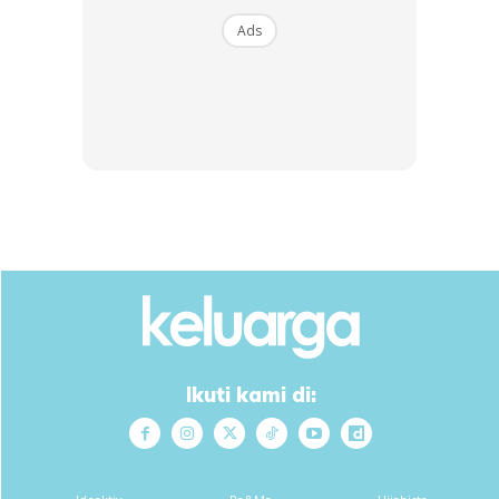
Ads
SHOPEE MY
SHOPEE MY
CENDAWAN RANGUP BY
[500g – 1kg] Frozen Halal
HERO CHEF
Dimsum / Dimsum Sejuk
B...
RM14.6
RM24
RM14.6
RM49
Buy Now
Buy Now
Ikuti kami di:
1
/
5
❮
❯