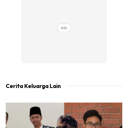
Ucapkan setiap masa bahawa kita sedang menunggu
panggilan Allah. Jika dia tak menjadi anak yang soleh
bermakna dia tak sayangkan ibu bapanya dan tentunya
Ads
kita akan merana di alam barzah nanti.
5. Peluk dan cium anak selalu
Selalu peluk anak walaupun dia sudah besar, sebagaimana
kita menatangnya semasa kecil. Peluk dan cium sambil
bisikkan padanya yang kita bangga mempunyai anak
sepertinya.
Cerita Keluarga Lain
6. Maafkan anak
Maafkan anak setiap masa walaupun perbuatannya amat
melukakan hati. Muhasabbah diri, mungkin kesilapan yang
anak lakukan itu adalah kerana dosa-dosa kita di masa