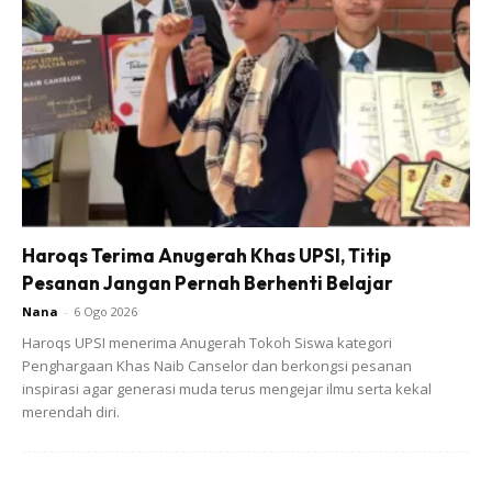
lampau.
Ads
Haroqs Terima Anugerah Khas UPSI, Titip
Pesanan Jangan Pernah Berhenti Belajar
Nana
-
6 Ogo 2026
Haroqs UPSI menerima Anugerah Tokoh Siswa kategori
Penghargaan Khas Naib Canselor dan berkongsi pesanan
7. Jaga tutur kata & minta Maaf
inspirasi agar generasi muda terus mengejar ilmu serta kekal
merendah diri.
Jaga tutur kata kita, jangan sekali-kali ucapkan perkataan
yang boleh melukakan hati anak. Jika ini berlaku kerana