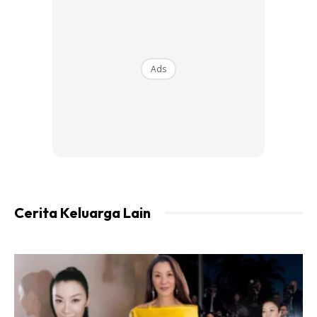
View this post on Instagram
Ads
A Post Shared By Rahmat Ikhsan / Pu Rahmat (@rahmat_ikhsan_official)
Cerita Keluarga Lain
“Saya cakap dengan ustaz itu untuk khatam dan dia alu-
alukan. Alhamdulillah saya berjaya melakukannya. Selama
tiga tahun belajar, dugaannya memang banyak. Walaupun
boleh membaca al-Quran, saya pilih bermula dengan Iqra