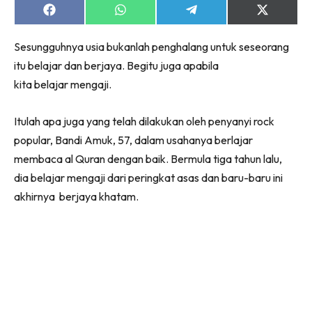
Share
Share
Share
Share
on
on
on
on
Facebook
WhatsApp
Telegram
X
Sesungguhnya usia bukanlah penghalang untuk seseorang
(Twitter)
itu belajar dan berjaya. Begitu juga apabila
kita belajar mengaji.
Itulah apa juga yang telah dilakukan oleh penyanyi rock
popular, Bandi Amuk, 57, dalam usahanya berlajar
membaca al Quran dengan baik. Bermula tiga tahun lalu,
dia belajar mengaji dari peringkat asas dan baru-baru ini
akhirnya berjaya khatam.