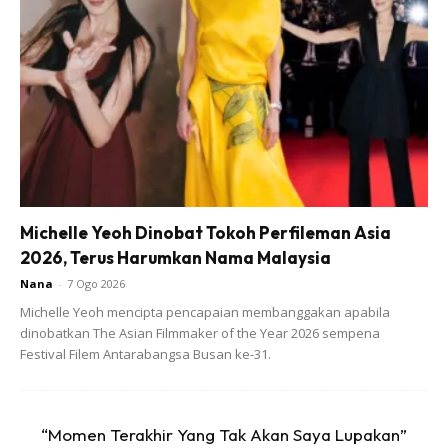
kerana nak betulkan tajwid dan mahraj. Itu yang buat jadi
lama tapi tak kisahlah asalkan saya belajar.
“Sekarang, jika membaca surah Yassin saya boleh tahu
mana harakat, mahraj dan sebagainya. Saya jadi seronok
membaca surah Yassin kerana tahu mana nak berhenti,”
ujarnya.
Michelle Yeoh Dinobat Tokoh Perfileman Asia
2026, Terus Harumkan Nama Malaysia
Nana
-
7 Ogo 2026
Michelle Yeoh mencipta pencapaian membanggakan apabila
dinobatkan The Asian Filmmaker of the Year 2026 sempena
Ads
Festival Filem Antarabangsa Busan ke-31.
“Momen Terakhir Yang Tak Akan Saya Lupakan”