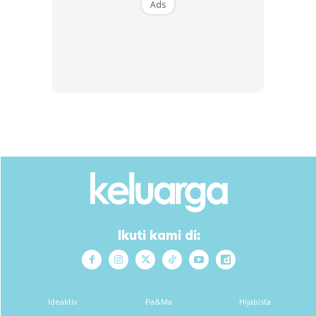
Ads
Metro, Bandi yang menetap di Johor Bahru berkata, jika
ada persembahan di Sabah dan Sarawak, dia sanggup
mengambil penerbangan awal supaya sempat belajar
mengaji. Ada ketika saya sampai rumah jam 7 malam dan
terus mandi serta bersiap-siap kerana kelas bermula jam
8.30 malam.
Buat follower Keluarga, sila guna kod promo KELGSP5
untuk pembelian
British Polo Yuna Handbag Set
dengan
harga lebih murah hanya di
GO SHOP
Ikuti kami di:
Ideaktiv
Pa&Ma
Hijabista