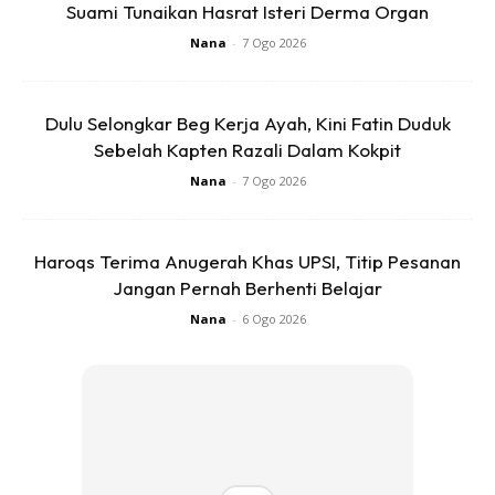
Suami Tunaikan Hasrat Isteri Derma Organ
Bagi anak² yang kerap demam panas atau panas badan
Nana
-
7 Ogo 2026
lambat turun, ibu² boleh lah cuba petua ini.
Dulu Selongkar Beg Kerja Ayah, Kini Fatin Duduk
Sebelah Kapten Razali Dalam Kokpit
Nana
-
7 Ogo 2026
Haroqs Terima Anugerah Khas UPSI, Titip Pesanan
Jangan Pernah Berhenti Belajar
Nana
-
6 Ogo 2026