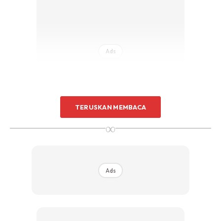
Ads
TERUSKAN MEMBACA
∞
Biasanya kalau travel saya tak pernah lupa bawa stok
ubat timbang kilo saya ni. Tah macam mana boleh lupa
pulak kali ni. Nasib baik jumpa Mydin kat sini. Terus beli
Ads
sepaket biji semangkok ni.
.
Bila anak² demam, inilah remedi wajib untuk anak² saya.
Selain minum air kelapa, minum air biji kembang