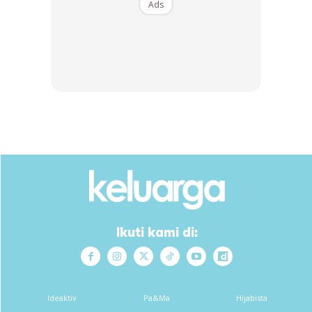
Ads
Ikuti kami di:
Ads
Ideaktiv
Pa&Ma
Hijabista