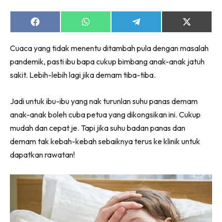
Share
Share
Share
Share
on
on
on
on
Facebook
WhatsApp
Telegram
X
Cuaca yang tidak menentu ditambah pula dengan masalah
(Twitter)
pandemik, pasti ibu bapa cukup bimbang anak-anak jatuh
sakit. Lebih-lebih lagi jika demam tiba-tiba.
Jadi untuk ibu-ibu yang nak turunlan suhu panas demam
anak-anak boleh cuba petua yang dikongsikan ini. Cukup
mudah dan cepat je. Tapi jika suhu badan panas dan
demam tak kebah-kebah sebaiknya terus ke klinik untuk
dapatkan rawatan!