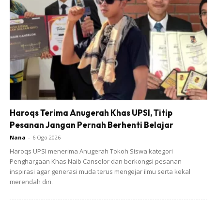
anak? Berdasarkan pengalaman sewaktu kecil, ibu bapa
beliau amat menekan soal al-Quran. Leteran mereka
sentiasa mengingatkan beliau untuk akrab dengan al-
Quran.
Ini diakui oleh Irwani yang mendapat didikan ibu bapa dalam
menekankan “Quran Time” antara Maghrib dan Isyak.
Budaya tersebut diteruskan dalam legasi keluarga beliau,
ditambah dengan galakkan ibu mertuanya yang
Haroqs Terima Anugerah Khas UPSI, Titip
Pesanan Jangan Pernah Berhenti Belajar
mengutamakan bacaan al-Quran selepas subuh. Ini
melengkapkan kitaran hidup berdamping dengan al-Quran.
Nana
-
6 Ogo 2026
Haroqs UPSI menerima Anugerah Tokoh Siswa kategori
Penghargaan Khas Naib Canselor dan berkongsi pesanan
inspirasi agar generasi muda terus mengejar ilmu serta kekal
merendah diri.