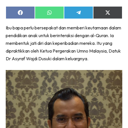
Share
Share
Share
Share
on
on
on
on
Facebook
WhatsApp
Telegram
X
Ibu bapa perlu bersepakat dan memberi keutamaan dalam
(Twitter)
pendidikan anak untuk berinteraksi dengan al-Quran. Ia
membentuk jati diri dan keperibadian mereka. Itu yang
dipraktikkan oleh Ketua Pergerakan Umno Malaysia, Datuk
Dr Asyraf Wajdi Dusuki dalam keluargnya.