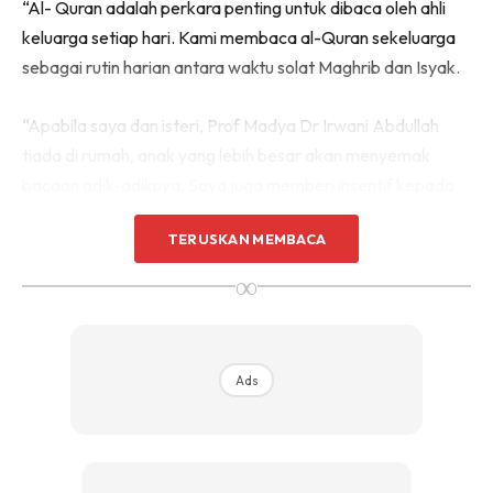
“Al- Quran adalah perkara penting untuk dibaca oleh ahli
keluarga setiap hari. Kami membaca al-Quran sekeluarga
sebagai rutin harian antara waktu solat Maghrib dan Isyak.
“Apabila saya dan isteri, Prof Madya Dr Irwani Abdullah
tiada di rumah, anak yang lebih besar akan menyemak
bacaan adik-adiknya. Saya juga memberi insentif kepada
anak berkaitan dengan al-Quran.
TERUSKAN MEMBACA
“Contohnya, jika anak dapat menghafal satu surah, baru
∞
saya berikan satu permainan sebagai ganjaran. Sebagai ibu
bapa, kita perlu mengamalkan budaya membaca al-Quran
agar menjadi ikutan anak-anak.”
Ads
Pasangan tersebut dikurniakan lima cahaya mata iaitu
Ammar, 16, Affaf, 13, Affan, 10, Azzah, 8 dan Azzam, 5.
Mereka bakal menimang cahaya mata ke enam pada