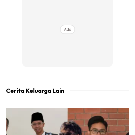
November ini. Keluarga Asyraf Wajdi menjadi Sahabah Al
Quran – Keluarga di bawah kempen My Family #QuranHour
dan #Saving Families dalam mengukuhkan keluarga dengan
al-Quran, anjuran Yayasan Warisan Ummah Ikhlas.
Ads
Cerita Keluarga Lain
Asyraf Wajdi berkata, jika ibu bapa tidak membaca al-
Quran bagaimana hendak sampai mesej ke lubuk hati