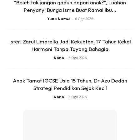
Ads
“Boleh tak jangan gaduh depan anak?”, Luahan
Penyanyi Bunga Isme Buat Ramai Ibu...
Yuna Nazwa
-
6 Ogo 2026
Isteri Zarul Umbrella Jadi Kekuatan, 17 Tahun Kekal
Harmoni Tanpa Tayang Bahagia
Nana
-
6 Ogo 2026
Anak Tamat IGCSE Usia 15 Tahun, Dr Azu Dedah
Strategi Pendidikan Sejak Kecil
Nana
-
6 Ogo 2026
Pasangan ini akan sediakan jadual hafal Al-quran untuk anak-anak ketika cuti
sekolah