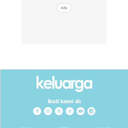
“Saya sebagai ibu perlu tegas dan paling berdisiplin dalam
Ads
mendidik anak kerana suami jarang ada di rumah. Ayah
sebagai faktor meletakkan undang-undang dan peraturan
kepada anak. Jadi mudah bagi si ibu untuk melaksanakan
tanggungjawab untuk mengingatkan anak-anak.
“Setiap waktu cuti sekolah, kami akan sediakan jadual
untuk anak-anak menghafaz al-Quran. Anak yang
bersekolah rendah menghafaz juzuk 30, manakala anak
bersekolah menengah mula menghafal dari juzuk 29 dan
seterusnya. Anak berumur bawah 6 tahun perlu menghafal
surah lazim.”
Ikuti kami di:
Kata Irwani lagi, apabila anak sudah mengenal antara baik
dan buruk semasa mumayiz, mereka diajar untuk mengenal
ALLAH. Ketika anak masuk sekolah rendah, baru