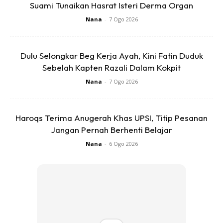
Suami Tunaikan Hasrat Isteri Derma Organ
Nana
-
7 Ogo 2026
Dulu Selongkar Beg Kerja Ayah, Kini Fatin Duduk
View this post on Instagram
Sebelah Kapten Razali Dalam Kokpit
Nana
-
7 Ogo 2026
Haroqs Terima Anugerah Khas UPSI, Titip Pesanan
Jangan Pernah Berhenti Belajar
Nana
-
6 Ogo 2026
A Post Shared By @elfiraloy
Perkongsian tersebut mendapat perhatian ramai. Rata-