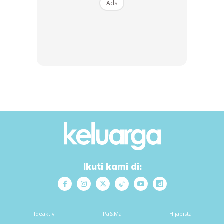
Ads
rata menitipkan ucapan tahniah dan doa semoga
dipermudahkan segala urusan.
Ikuti kami di:
Ideaktiv
Pa&Ma
Hijabista