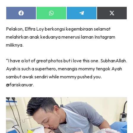
Share
Share
Share
Share
on
on
on
on
Facebook
WhatsApp
Telegram
X
Pelakon, Elfira Loy berkongsi kegembiraan selamat
(Twitter)
melahirkan anak keduanya menerusi laman Instagram
miliknya.
“I have a lot of great photos but i love this one. SubhanAllah.
Ayah is such a superhero, menangis mommy tengok Ayah
sambut awak sendiri while mommy pushed you.
@fariskanuar.