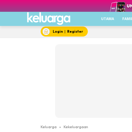
UTAMA
FAMI
Login
|
Register
Keluarga
»
Kekeluargaan