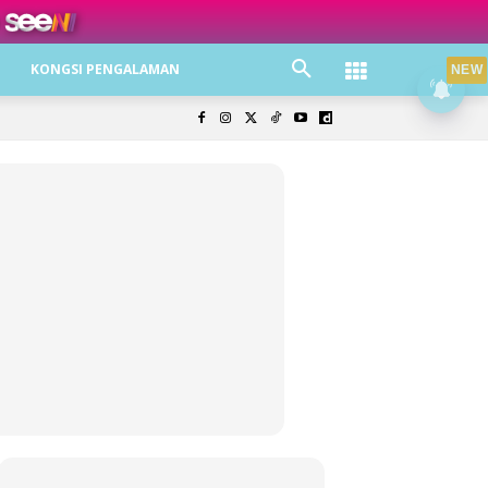
ree jer!
KONGSI PENGALAMAN
NEW
olisi Privasi