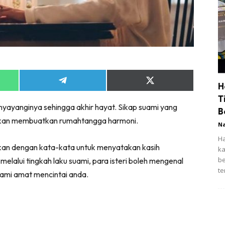
Share
Share
H
on
on
T
App
Telegram
X
enyayanginya sehingga akhir hayat. Sikap suami yang
(Twitter)
B
 akan membuatkan rumahtangga harmoni.
N
Ha
kan dengan kata-kata untuk menyatakan kasih
ka
be
lalui tingkah laku suami, para isteri boleh mengenal
te
uami amat mencintai anda.