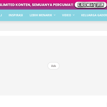
Dapatkan cerita, perkongsian dan info menarik. F
LI
INSPIRASI
LEBIH MENARIK
VIDEO
KELUARGA GADER
Dengan ini saya bersetuju dengan
Terma Penggunaan
dan
P
Langgan Sekarang
Langganan anda telah diterima. Terima kasih!
Ads
Mencari bahagia bersama KELUARGA?
Download dan baca sekarang di
KLIK DI SEENI