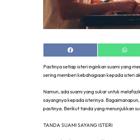
Share
Share
on
on
Facebook
Whats
Pastinya setiap isteri inginkan suami yang m
sering memberi kebahagiaan kepada isteri
Namun, ada suami yang sukar untuk melafaz
sayangnya kepada isterinya. Bagaimanapun, me
pastinya. Berikut tanda yang menunjukkan s
TANDA SUAMI SAYANG ISTERI