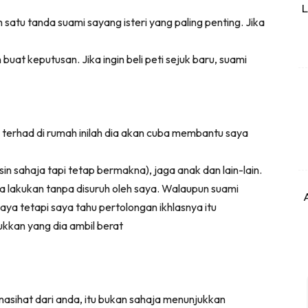
L
h satu tanda suami sayang isteri yang paling penting. Jika
n buat keputusan. Jika ingin beli peti sejuk baru, suami
erhad di rumah inilah dia akan cuba membantu saya
n sahaja tapi tetap bermakna), jaga anak dan lain-lain.
a lakukan tanpa disuruh oleh saya. Walaupun suami
a tetapi saya tahu pertolongan ikhlasnya itu
ukkan yang dia ambil berat
asihat dari anda, itu bukan sahaja menunjukkan