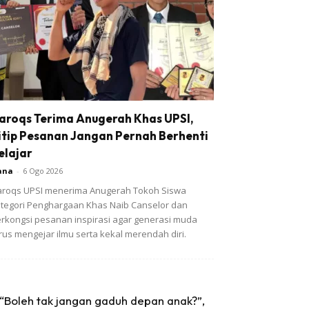
aroqs Terima Anugerah Khas UPSI,
itip Pesanan Jangan Pernah Berhenti
elajar
ana
-
6 Ogo 2026
roqs UPSI menerima Anugerah Tokoh Siswa
tegori Penghargaan Khas Naib Canselor dan
rkongsi pesanan inspirasi agar generasi muda
rus mengejar ilmu serta kekal merendah diri.
“Boleh tak jangan gaduh depan anak?”,