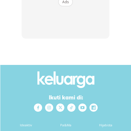
Ads
Lihatlah hasil tanamannya yang lain. Memang terasa ingin
pula mencuba menanam sepertinya.
Ikuti kami di:
Ideaktiv
Pa&Ma
Hijabista
Ads