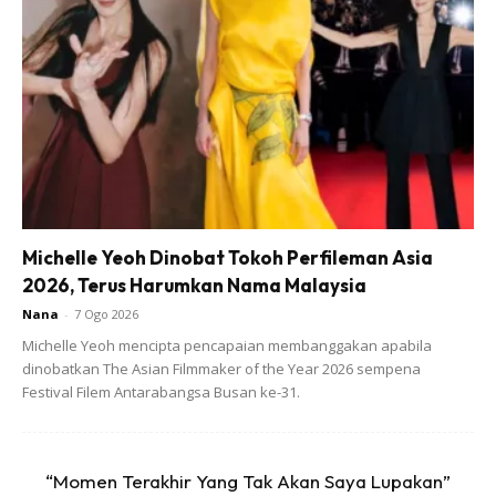
Michelle Yeoh Dinobat Tokoh Perfileman Asia
2026, Terus Harumkan Nama Malaysia
Nana
-
7 Ogo 2026
Michelle Yeoh mencipta pencapaian membanggakan apabila
dinobatkan The Asian Filmmaker of the Year 2026 sempena
Festival Filem Antarabangsa Busan ke-31.
Ads
“Momen Terakhir Yang Tak Akan Saya Lupakan”