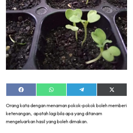
Share
Share
Share
Share
on
on
on
on
Facebook
WhatsApp
Telegram
X
Orang kata dengan menaman pokok-pokok boleh memberi
(Twitter)
ketenangan, apatah lagi bila apa yang ditanam
mengeluarkan hasil yang boleh dimakan.