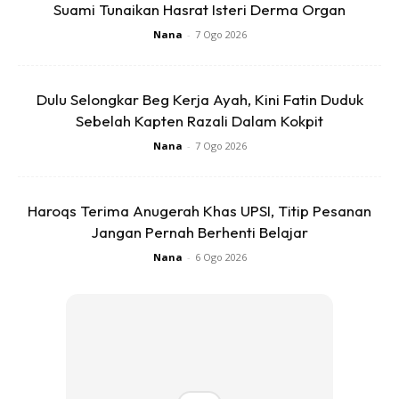
Suami Tunaikan Hasrat Isteri Derma Organ
Nana
-
7 Ogo 2026
Dulu Selongkar Beg Kerja Ayah, Kini Fatin Duduk
Sebelah Kapten Razali Dalam Kokpit
Dan menurutnya lagi dia banyak mendapat barang
kelengkapan tanaman di kedai eco kerana murah.
Nana
-
7 Ogo 2026
Haroqs Terima Anugerah Khas UPSI, Titip Pesanan
Jangan Pernah Berhenti Belajar
Nana
-
6 Ogo 2026