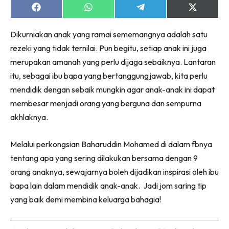
Share
Share
Share
Share
on
on
on
on
Facebook
WhatsApp
Telegram
X
Dikurniakan anak yang ramai sememangnya adalah satu
(Twitter)
rezeki yang tidak ternilai. Pun begitu, setiap anak ini juga
merupakan amanah yang perlu dijaga sebaiknya. Lantaran
itu, sebagai ibu bapa yang bertanggungjawab, kita perlu
mendidik dengan sebaik mungkin agar anak-anak ini dapat
membesar menjadi orang yang berguna dan sempurna
akhlaknya.
Melalui perkongsian Baharuddin Mohamed di dalam fbnya
tentang apa yang sering dilakukan bersama dengan 9
orang anaknya, sewajarnya boleh dijadikan inspirasi oleh ibu
bapa lain dalam mendidik anak-anak. Jadi jom saring tip
yang baik demi membina keluarga bahagia!