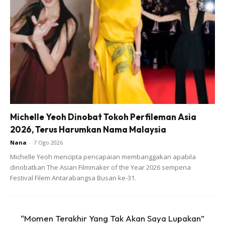
5. Sebagai ibu bapa jagalah setiap perkataan yang keluar
dari kita. Bersabarlah dan jangan berkecil hati dengan
anak-anak jika mereka membuat salah. Inilah biasanya
mulanya anak-anak derhaka.
Bila anak derhaka, Alllah
tak berkat hidup dia. Jadinya nanti susah. Kita ibu
bapalah yang
jangan cepat melatah
. Biasanya saya yang
garang pada anak-anak. Tetapi dalam beberapa tempoh
saya akan minta maaf dan terangkan perkara sebenar.
Michelle Yeoh Dinobat Tokoh Perfileman Asia
2026, Terus Harumkan Nama Malaysia
Nana
-
7 Ogo 2026
Michelle Yeoh mencipta pencapaian membanggakan apabila
dinobatkan The Asian Filmmaker of the Year 2026 sempena
Festival Filem Antarabangsa Busan ke-31.
Ads
“Momen Terakhir Yang Tak Akan Saya Lupakan”