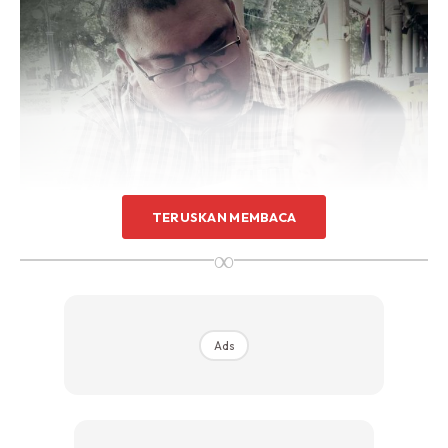
TERUSKAN MEMBACA
2.
Solat berjamaah
penting di rumah. Selepas itu buat
∞
usrah seminggu sekali. Dalam tazkirah selalulah
nasihatkan anak-anak. Lebih penting bila mereka sudah
dewasa. Waktu usrahlah masa paling sesuai, tenang lepas
solat untuk menasihatkan anak-anak.
Ads