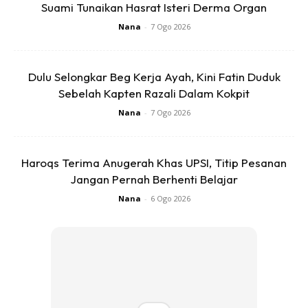
Suami Tunaikan Hasrat Isteri Derma Organ
Nana
-
7 Ogo 2026
Dulu Selongkar Beg Kerja Ayah, Kini Fatin Duduk
Sebelah Kapten Razali Dalam Kokpit
Nana
-
7 Ogo 2026
Haroqs Terima Anugerah Khas UPSI, Titip Pesanan
Jangan Pernah Berhenti Belajar
Nana
-
6 Ogo 2026
6.
Peluk dan cium
anak-anak seberapa kerap yang boleh
walaupun mereka sudah dewasa. Doa dalam hati supaya
mereka menjadi anak yang soleh. Peluk mereka kerana
pelukan itu ada aura positif untuk mereka dan mereka