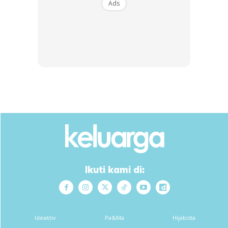
rasa selamat.
Ads
7. Bila
solat malam
, solatlah berdekatan dengan anak-
anak. Bila mengaji, bacalah dengan kuat sedikit.
Walaupun mereka masih kecil, lama-kelamaan mereka
faham dengan menjalani kehidupan secara Islam.
Anda mungkin berminat dengan
Ikuti kami di:
SHOPEE MY
SHOPEE MY
Ideaktiv
Pa&Ma
Hijabista
CENDAWAN RANGUP BY
[500g – 1kg] Frozen Halal