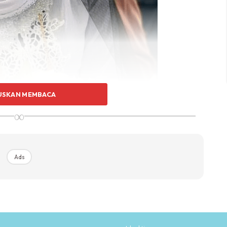
USKAN MEMBACA
∞
Ads
, Ally atau nama sebenarnya Ally Iskandar Mohd