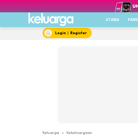
UTAMA
FAMI
Login
|
Register
Keluarga
»
Kekeluargaan