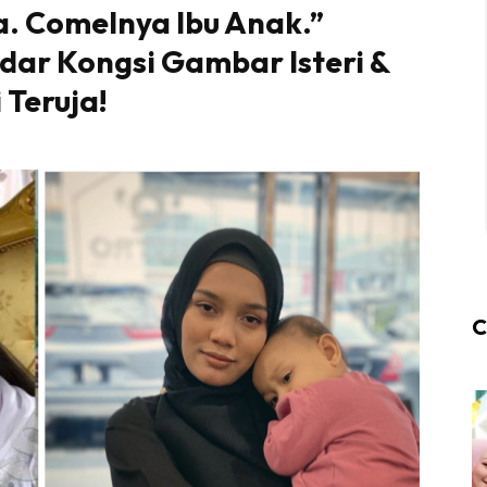
a. Comelnya Ibu Anak.”
ndar Kongsi Gambar Isteri &
 Teruja!
C