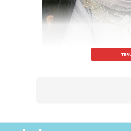
TER
Walaupun tidak mengumumkan secara terbuka