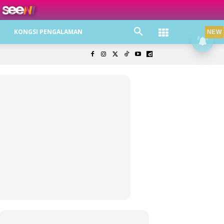
ree jer!
KONGSI PENGALAMAN
NEW
olisi Privasi