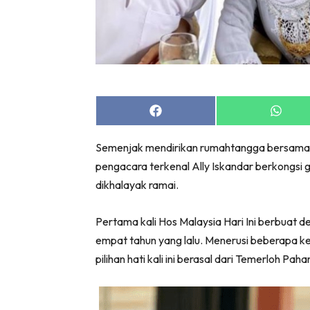
Share
Share
on
on
Facebook
Whats
Semenjak mendirikan rumahtangga bersama pi
pengacara terkenal Ally Iskandar berkongsi 
dikhalayak ramai.
Pertama kali Hos Malaysia Hari Ini berbuat
empat tahun yang lalu. Menerusi beberapa kep
pilihan hati kali ini berasal dari Temerloh Paha