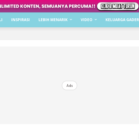
Dapatkan cerita, perkongsian dan info menarik. F
LI
INSPIRASI
LEBIH MENARIK
VIDEO
KELUARGA GADER
Dengan ini saya bersetuju dengan
Terma Penggunaan
dan
P
Langgan Sekarang
Langganan anda telah diterima. Terima kasih!
Ads
Mencari bahagia bersama KELUARGA?
Download dan baca sekarang di
KLIK DI SEENI