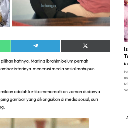
Share
Share
I
on
on
T
App
Telegram
X
lihan hatinya, Marlina Ibrahim belum pernah
(Twitter)
N
gambar isterinya menerusi media sosial mahupun
Is
me
ta
sa
 demikian adalah ketika menamatkan zaman dudanya
ing gambar yang dikongsikan di media sosial, suri
ng.