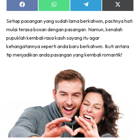
Share
Share
Share
Share
on
on
on
on
Facebook
WhatsApp
Telegram
X
Setiap pasangan yang sudah lama berkahwin, pastinya hati
(Twitter)
mulai terasa bosan dengan pasangan. Namun, kenalah
pupuklah kembali rasa kasih sayang itu agar
kehangatannya seperti anda baru berkahwin. Ikuti antara
tip menjadikan anda pasangan yang kembali romantik!