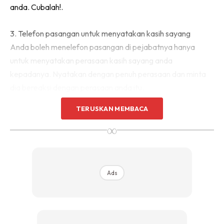
anda. Cubalah!.
3. Telefon pasangan untuk menyatakan kasih sayang
Anda boleh menelefon pasangan di pejabatnya hanya
untuk menyatakan perasaan kasih sayang anda
kepadanya. Nyatakan dengan penuh perasaan dan minta
dia bereaksi dengan perasaan anda itu.
TERUSKAN MEMBACA
∞
Ads
Ads