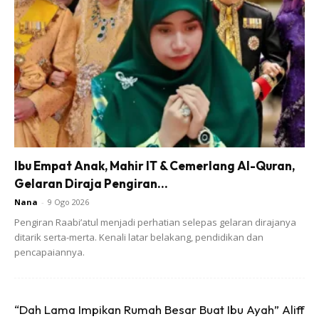
6. Serikan katil dengan cadar yang menarik, jambangan
bunga dan langsir yang menarik.
Mungkin ramai yang bersetuju bahawa keharmonian
hubungan suami dan isteri bermula dari kamar beradunya.
Justeru, isteri perlulah bijak menghias bilik tidur. Kamar tidur
pasti menjadi lebih menarik jika dihiasi dengan jambangan
bunga yang segar dan paduan langsir yang berwarna-
warni.
Ibu Empat Anak, Mahir IT & Cemerlang Al-Quran,
Gelaran Diraja Pengiran...
Nana
-
9 Ogo 2026
Pengiran Raabi’atul menjadi perhatian selepas gelaran dirajanya
ditarik serta-merta. Kenali latar belakang, pendidikan dan
pencapaiannya.
Ads
“Dah Lama Impikan Rumah Besar Buat Ibu Ayah” Aliff